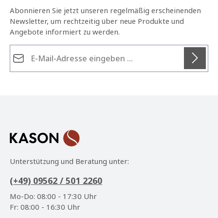
Abonnieren Sie jetzt unseren regelmäßig erscheinenden
Newsletter, um rechtzeitig über neue Produkte und
Angebote informiert zu werden.
E-Mail-Adresse*
Datenschutz
Die mit einem Stern (*) markierten Felder sind
Ich habe die
Datenschutzbestimmungen
zur
Pflichtfelder.
Kenntnis genommen und die
AGB
gelesen und bin
mit ihnen einverstanden.
*
Unterstützung und Beratung unter:
(+49) 09562 / 501 2260
Mo-Do: 08:00 - 17:30 Uhr
Fr: 08:00 - 16:30 Uhr