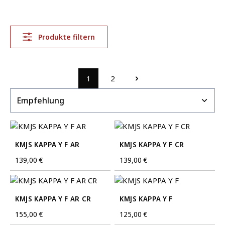
Produkte filtern
1
2
Seite
Seite
KMJS KAPPA Y F AR
KMJS KAPPA Y F CR
Regulärer Preis:
139,00 €
Regulärer Preis:
139,00 €
KMJS KAPPA Y F AR CR
KMJS KAPPA Y F
Regulärer Preis:
155,00 €
Regulärer Preis:
125,00 €