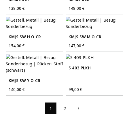
Regulärer Preis:
138,00 €
Regulärer Preis:
148,00 €
KMJS SW H O CR
KMJS SW M O CR
Regulärer Preis:
154,00 €
Regulärer Preis:
147,00 €
S 403 PLKH
KMJS SW Y O CR
Regulärer Preis:
140,00 €
Regulärer Preis:
99,00 €
1
2
Seite
Seite