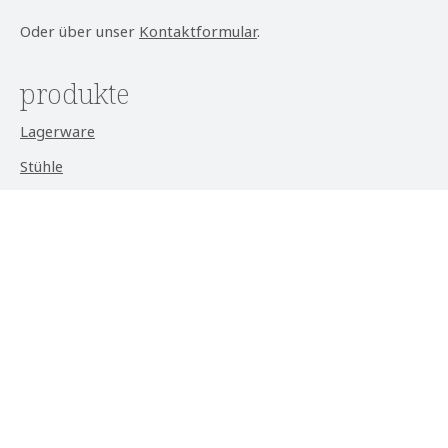
Oder über unser
Kontaktformular
.
produkte
Lagerware
Stühle
Sitzbänke
Tische
Loungemöbel
Outdoormöbel
service
Kontakt