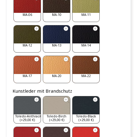
MA-06
MA-10
MA-11
MA-12
MA-13
MA-14
MA-17
MA-20
MA-22
Kunstleder mit Brandschutz
Toledo-Anthracite
Toledo-Birch
Toledo-Black
(+29,00 €)
(+29,00 €)
(+29,00 €)