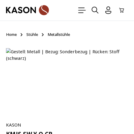
Zum Hauptinhalt springen
Ware
Home
Stühle
Metallstühle
Bildergalerie überspringen
KASON