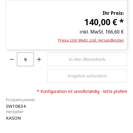
Ihr Preis:
140,00 € *
inkl. MwSt.
166,60 €
Preise zzgl. MwSt. zzgl. Versandkosten
Produkt Anzahl: Gib den gewünschten Wert ein o
In den Warenkorb
Angebot anfordern
* Konfiguration ist unvollständig - bitte prüfen!
Produktnummer:
SW10834
Hersteller:
KASON