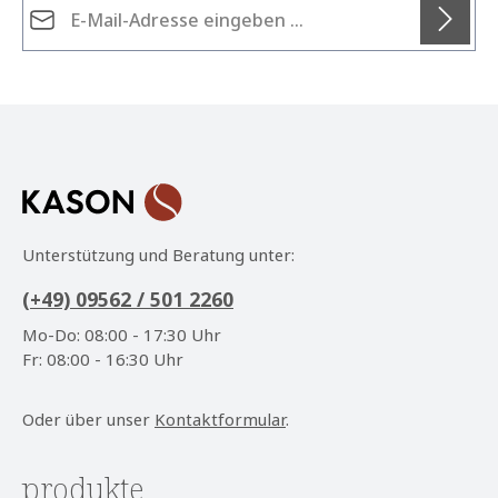
Datenschutz
Die mit einem Stern (*) markierten Felder sind
Ich habe die
Datenschutzbestimmungen
zur
Pflichtfelder.
Kenntnis genommen und die
AGB
gelesen und bin
mit ihnen einverstanden.
*
Unterstützung und Beratung unter:
(+49) 09562 / 501 2260
Mo-Do: 08:00 - 17:30 Uhr
Fr: 08:00 - 16:30 Uhr
Oder über unser
Kontaktformular
.
produkte