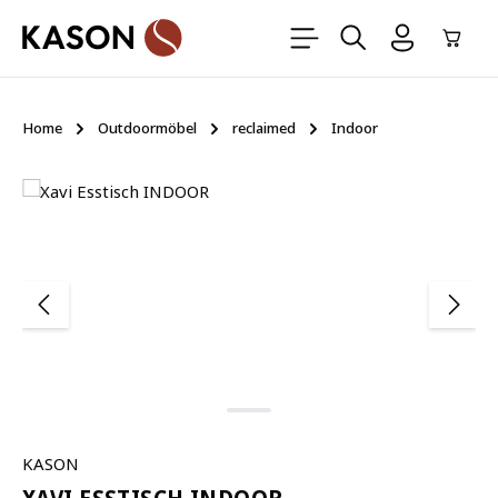
Zum Hauptinhalt springen
Ware
Home
Outdoormöbel
reclaimed
Indoor
Bildergalerie überspringen
KASON