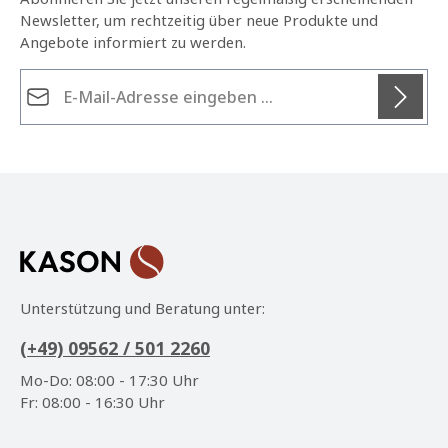
Newsletter, um rechtzeitig über neue Produkte und
Angebote informiert zu werden.
E-Mail-Adresse*
Datenschutz
Die mit einem Stern (*) markierten Felder sind
Ich habe die
Datenschutzbestimmungen
zur
Pflichtfelder.
Kenntnis genommen und die
AGB
gelesen und bin
mit ihnen einverstanden.
*
Unterstützung und Beratung unter:
(+49) 09562 / 501 2260
Mo-Do: 08:00 - 17:30 Uhr
Fr: 08:00 - 16:30 Uhr