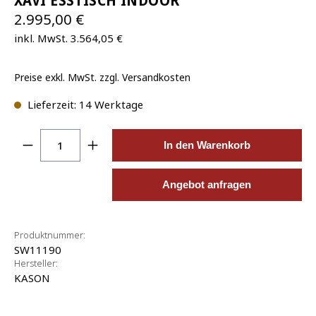
XAVI ESSTISCH INDOOR
2.995,00 €
inkl. MwSt. 3.564,05 €
Preise exkl. MwSt. zzgl. Versandkosten
Lieferzeit: 14 Werktage
Produkt Anzahl: Gib den gewünschten Wert ein o
In den Warenkorb
Angebot anfragen
Produktnummer:
SW11190
Hersteller:
KASON