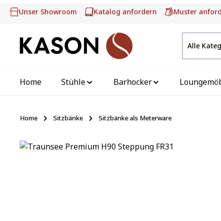
m Hauptinhalt springen
Zur Suche springen
Zur Hauptnavigation springen
Unser Showroom
Katalog anfordern
Muster anfor
Alle Kate
Home
Stühle
Barhocker
Loungemö
Home
Sitzbänke
Sitzbänke als Meterware
Bildergalerie überspringen