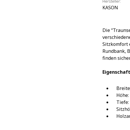
Hersteller:
KASON
Die “Traunse
verschieden
Sitzkomfort 
Rundbank, B
finden siche
Eigenschaft
Breite:
Höhe: c
Tiefe: 
Sitzhöh
Holzart