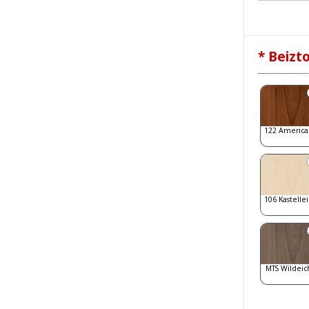
* Beizt
122 America
106 Kastelle
MTS Wildeic