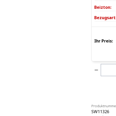
Beizton:
Bezugsart
Ihr Preis:
Produkt 
Produktnumme
SW11326