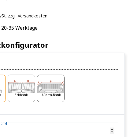
wSt. zzgl. Versandkosten
: 20-35 Werktage
konfigurator
t
k
Eckbank
U-Form-Bank
 [cm]