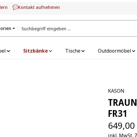
dern
Kontakt aufnehmen
gorien
bel
Sitzbänke
Tische
Outdoormöbel
KASON
TRAUN
FR31
649,00
inkl. MwSt. 