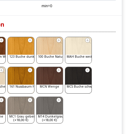
min=0
on
n Walnut
123 Buche dunkel
100 Buche Natur
MAH Buche weiß gebeizt
iche
161 Nussbaum hell
MCN Wenge
MCS Buche schwarz
he
MC1 Grau gebeizt
M14 Dunkelgrau
(+18,00 €)
(+18,00 €)