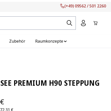
(+49) 09562 / 501 2260
Warenko
Zubehör
Raumkonzepte
SEE PREMIUM H90 STEPPUNG
 €
772,31 €