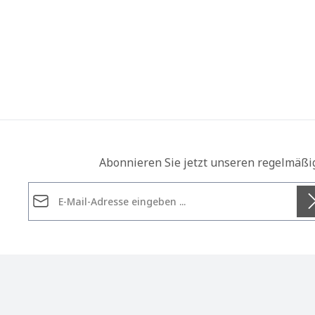
Abonnieren Sie jetzt unseren regelmäßi
E-Mail-Adresse*
Datenschutz
Die mit einem Stern (*) markierten Felder sind
Ich habe die
Datenschutzbestimmungen
zur Kennt
Pflichtfelder.
genommen und die
AGB
gelesen und bin mit ihnen
einverstanden.
*