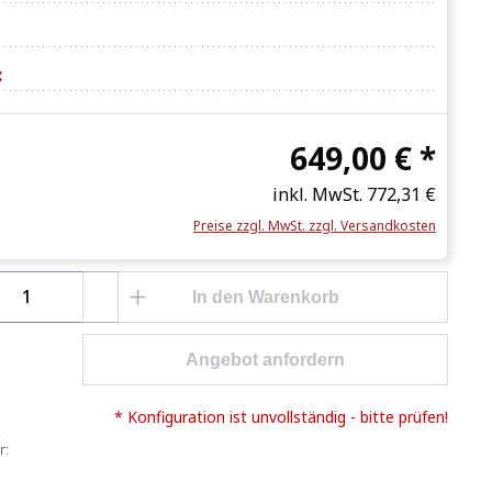
:
649,00 € *
inkl. MwSt.
772,31 €
Preise zzgl. MwSt. zzgl. Versandkosten
Anzahl: Gib den gewünschten Wert ein o
In den Warenkorb
Angebot anfordern
* Konfiguration ist unvollständig - bitte prüfen!
r: