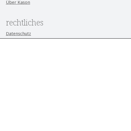
Über Kason
rechtliches
Datenschutz
AGB
Impressum
Widerrufsrecht
Cookie-Einstellungen
aktuell
Alle Preise exkl. gesetzl. Mehrwertsteuer zzgl.