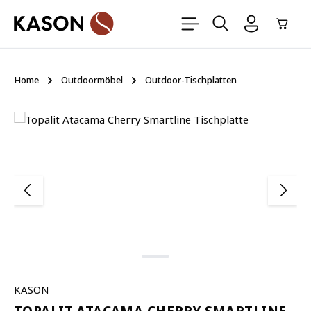
Zum Hauptinhalt springen
Ware
Home
Outdoormöbel
Outdoor-Tischplatten
Bildergalerie überspringen
KASON