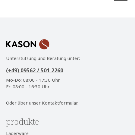
Datenschutz
Die mit einem Stern (*) markierten Felder sind
Ich habe die
Datenschutzbestimmungen
zur
Pflichtfelder.
Kenntnis genommen und die
AGB
gelesen und bin
mit ihnen einverstanden.
*
Unterstützung und Beratung unter:
(+49) 09562 / 501 2260
Mo-Do: 08:00 - 17:30 Uhr
Fr: 08:00 - 16:30 Uhr
Oder über unser
Kontaktformular
.
produkte
Lagerware