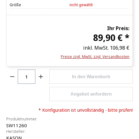
Größe
nicht gewählt
Ihr Preis:
89,90 € *
inkl. MwSt.
106,98 €
Preise zzgl. MwSt. zzgl. Versandkosten
Produkt Anzahl: Gib den gewünschten Wert ein o
In den Warenkorb
Angebot anfordern
* Konfiguration ist unvollständig - bitte prüfen!
Produktnummer:
SW11260
Hersteller:
KASON