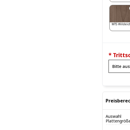
MTS Wildeic
* Tritts
Preisbere
Auswahl
Plattengröß