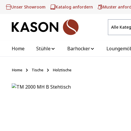
m Hauptinhalt springen
Zur Suche springen
Zur Hauptnavigation springen
Unser Showroom
Katalog anfordern
Muster anfor
Alle Kate
Home
Stühle
Barhocker
Loungemö
Home
Tische
Holztische
Bildergalerie überspringen