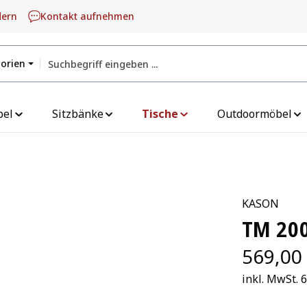
dern
Kontakt aufnehmen
gorien
bel
Sitzbänke
Tische
Outdoormöbel
KASON
TM 20
569,00
inkl. MwSt. 