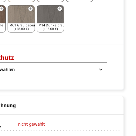
he
MC1 Grau gebeizt
M14 Dunkelgrau
(+18,00 €)
(+18,00 €)
chutz
chnung
nicht gewählt
e