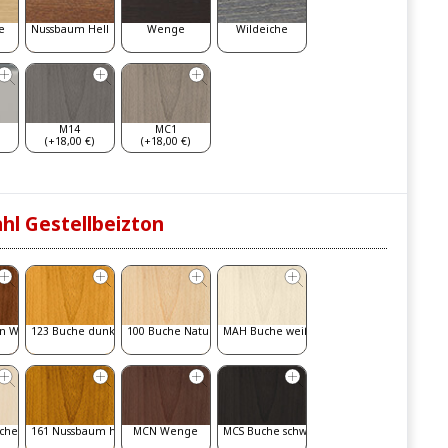
e
Nussbaum Hell
Wenge
Wildeiche
M14
MC1
(+18,00 €)
(+18,00 €)
hl Gestellbeizton
n Walnut
123 Buche dunkel
100 Buche Natur
MAH Buche weiß gebeizt
iche
161 Nussbaum hell
MCN Wenge
MCS Buche schwarz