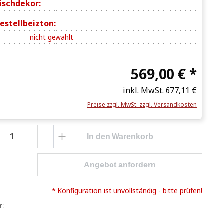
ischdekor:
estellbeizton:
nicht gewählt
569,00 € *
inkl. MwSt.
677,11 €
Preise zzgl. MwSt. zzgl. Versandkosten
Anzahl: Gib den gewünschten Wert ein o
In den Warenkorb
Angebot anfordern
* Konfiguration ist unvollständig - bitte prüfen!
r: