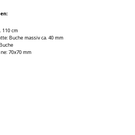
en:
. 110 cm
tte: Buche massiv ca. 40 mm
 Buche
ine: 70x70 mm