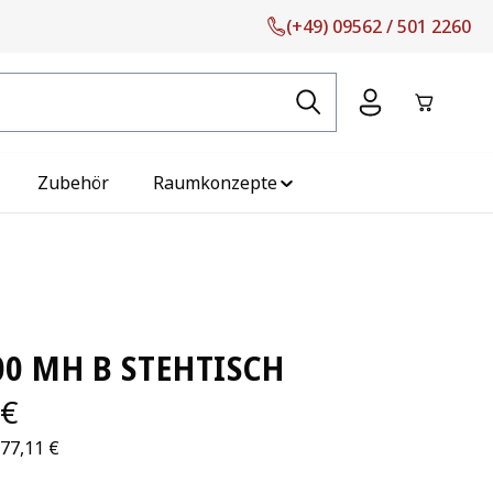
(+49) 09562 / 501 2260
Warenko
Zubehör
Raumkonzepte
00 MH B STEHTISCH
 €
677,11 €