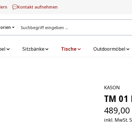
dern
Kontakt aufnehmen
gorien
bel
Sitzbänke
Tische
Outdoormöbel
KASON
TM 01
489,00
inkl. MwSt. 