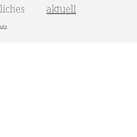
liches
aktuell
utz
um
srecht
ungen
 ggf. Nachnahmegebühren, wenn nicht anders angegeben.