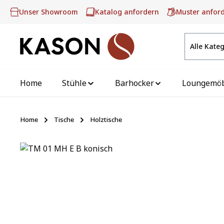
m Hauptinhalt springen
Zur Suche springen
Zur Hauptnavigation springen
Unser Showroom
Katalog anfordern
Muster anfor
Alle Kate
Home
Stühle
Barhocker
Loungemö
Home
Tische
Holztische
Bildergalerie überspringen