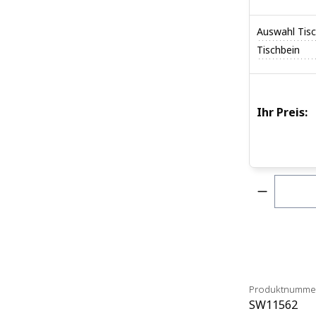
Auswahl Tisc
Tischbein
Ihr Preis:
Produkt 
Produktnumme
SW11562