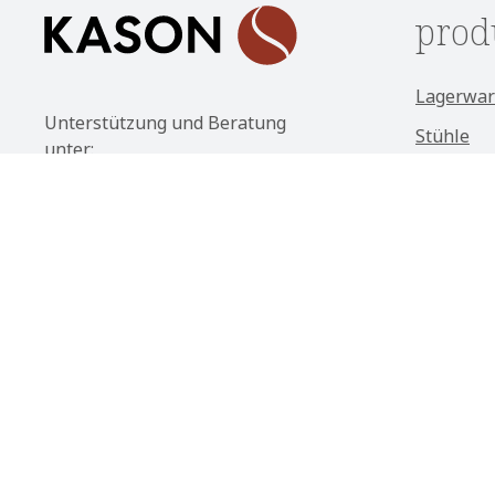
prod
Lagerwar
Unterstützung und Beratung
Stühle
unter:
Sitzbänk
(+49) 09562 / 501 2260
Tische
Mo-Do: 08:00 - 17:30 Uhr
Loungem
Fr: 08:00 - 16:30 Uhr
Outdoor
Oder über unser
Kontaktformular
.