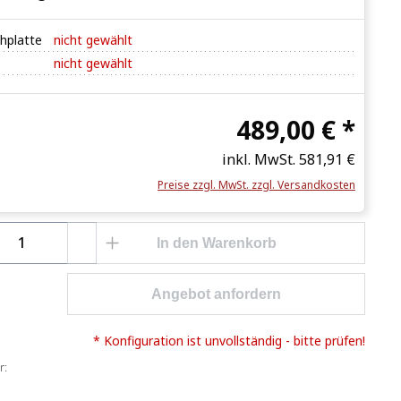
hplatte
nicht gewählt
nicht gewählt
489,00 € *
inkl. MwSt.
581,91 €
Preise zzgl. MwSt. zzgl. Versandkosten
Anzahl: Gib den gewünschten Wert ein o
In den Warenkorb
Angebot anfordern
* Konfiguration ist unvollständig - bitte prüfen!
r: