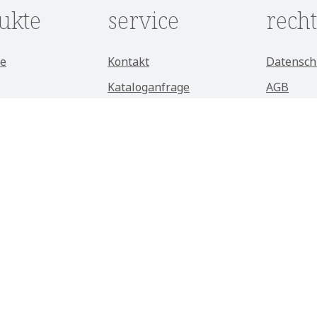
ukte
service
recht
e
Kontakt
Datensch
Kataloganfrage
AGB
e
Showroom
Impress
Lieferkonditionen
Widerruf
öbel
Zahlungsarten
Cookie-
Einstell
möbel
Über Kason
Alle Preise exkl. gesetzl. Mehrwertsteuer zzgl.
Versandkosten
und