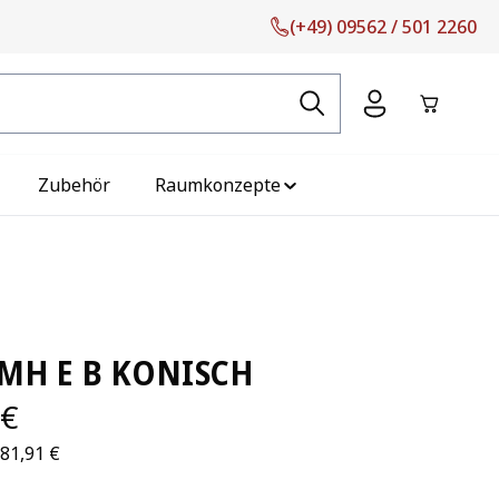
(+49) 09562 / 501 2260
Warenko
Zubehör
Raumkonzepte
 MH E B KONISCH
 €
581,91 €