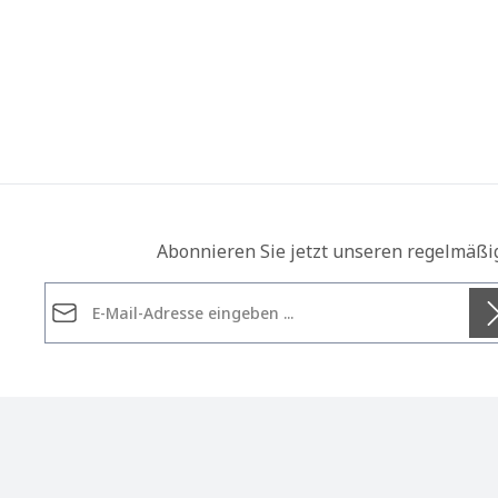
Abonnieren Sie jetzt unseren regelmäßi
E-Mail-Adresse*
Datenschutz
Die mit einem Stern (*) markierten Felder sind
Ich habe die
Datenschutzbestimmungen
zur Kennt
Pflichtfelder.
genommen und die
AGB
gelesen und bin mit ihnen
einverstanden.
*