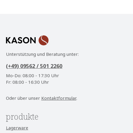
Datenschutz
Die mit einem Stern (*) markierten Felder sind
Ich habe die
Datenschutzbestimmungen
zur
Pflichtfelder.
Kenntnis genommen und die
AGB
gelesen und bin
mit ihnen einverstanden.
*
Unterstützung und Beratung unter:
(+49) 09562 / 501 2260
Mo-Do: 08:00 - 17:30 Uhr
Fr: 08:00 - 16:30 Uhr
Oder über unser
Kontaktformular
.
produkte
Lagerware