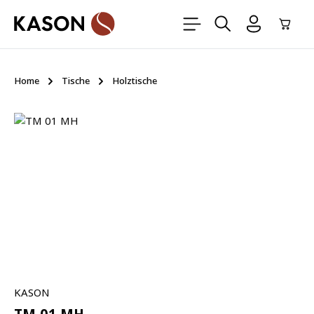
Zum Hauptinhalt springen
Ware
Home
Tische
Holztische
Bildergalerie überspringen
KASON