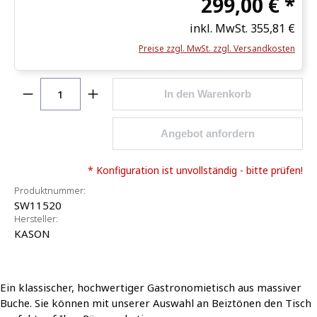
299,00 € *
inkl. MwSt.
355,81 €
Preise zzgl. MwSt. zzgl. Versandkosten
Produkt Anzahl: Gib den gewünschten Wert ein o
In den Warenkorb
Angebot anfordern
* Konfiguration ist unvollständig - bitte prüfen!
Produktnummer:
SW11520
Hersteller:
KASON
Ein klassischer, hochwertiger Gastronomietisch aus massiver
Buche. Sie können mit unserer Auswahl an Beiztönen den Tisch