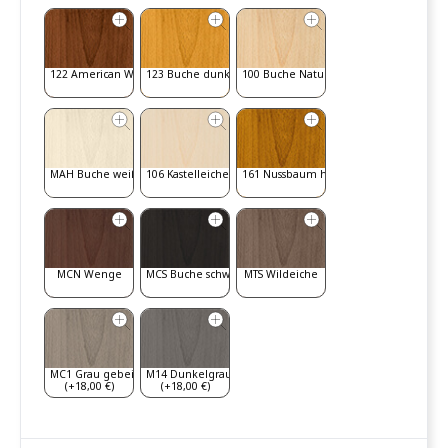
122 American Walnut
123 Buche dunkel
100 Buche Natur
MAH Buche weiß gebeizt
106 Kastelleiche
161 Nussbaum hell
MCN Wenge
MCS Buche schwarz
MTS Wildeiche
MC1 Grau gebeizt
M14 Dunkelgrau
(+18,00 €)
(+18,00 €)