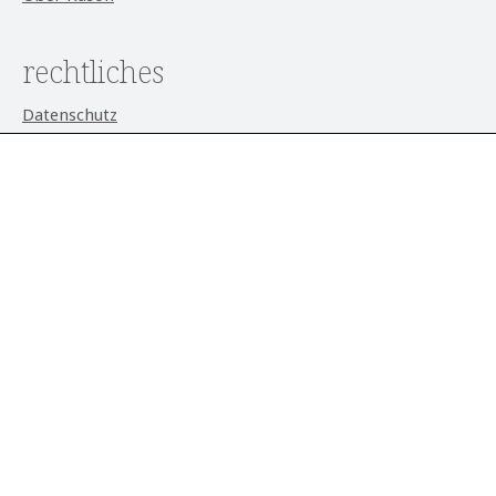
rechtliches
Datenschutz
AGB
Impressum
Widerrufsrecht
Cookie-Einstellungen
aktuell
Alle Preise exkl. gesetzl. Mehrwertsteuer zzgl.
Versandkosten
und ggf. Nachnahmegebühren, wenn nicht