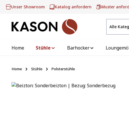
m Hauptinhalt springen
Zur Suche springen
Zur Hauptnavigation springen
Unser Showroom
Katalog anfordern
Muster anfor
Alle Kate
Home
Stühle
Barhocker
Loungemö
Home
Stühle
Polsterstühle
Bildergalerie überspringen