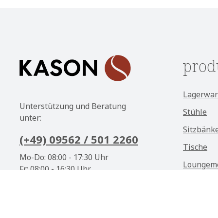
Die mit einem Stern (*) markierten Felder sind
Ich habe die
Datenschutzbestimmungen
zur Kennt
Pflichtfelder.
genommen und die
AGB
gelesen und bin mit ihnen
einverstanden.
*
prod
Lagerwar
Unterstützung und Beratung
Stühle
unter:
Sitzbänk
(+49) 09562 / 501 2260
Tische
Mo-Do: 08:00 - 17:30 Uhr
Loungem
Fr: 08:00 - 16:30 Uhr
Outdoor
Oder über unser
Kontaktformular
.