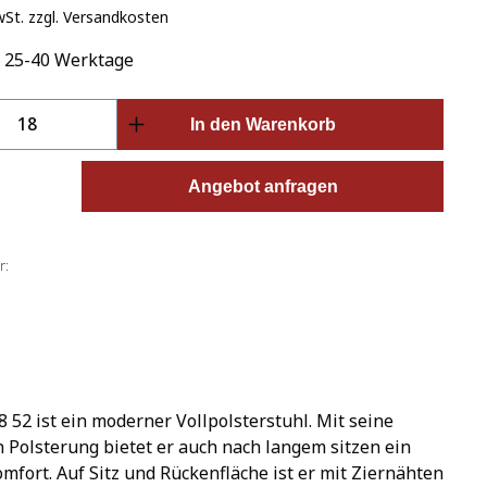
wSt. zzgl. Versandkosten
: 25-40 Werktage
Anzahl: Gib den gewünschten Wert ein o
In den Warenkorb
Angebot anfragen
r:
 52 ist ein moderner Vollpolsterstuhl. Mit seine
Polsterung bietet er auch nach langem sitzen ein
mfort. Auf Sitz und Rückenfläche ist er mit Ziernähten