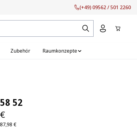
(+49) 09562 / 501 2260
Warenko
Zubehör
Raumkonzepte
58 52
 €
287,98 €