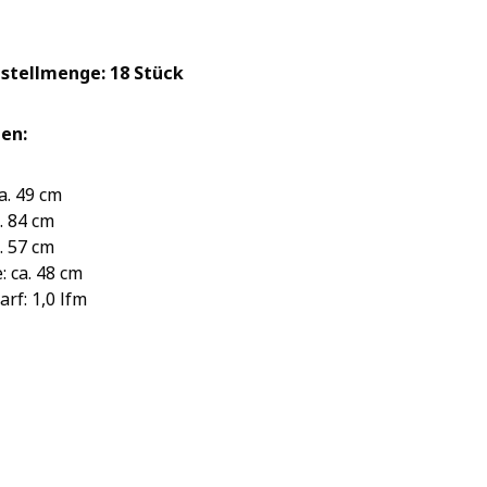
stellmenge: 18 Stück
en:
ca. 49 cm
. 84 cm
a. 57 cm
: ca. 48 cm
arf: 1,0 lfm