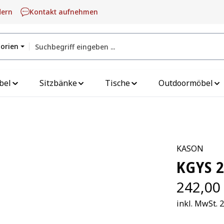
dern
Kontakt aufnehmen
gorien
bel
Sitzbänke
Tische
Outdoormöbel
KASON
KGYS 2
242,00
inkl. MwSt. 