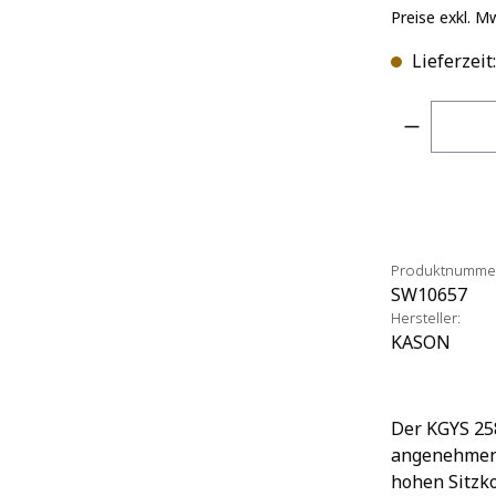
Preise exkl. M
Lieferzeit
Produkt 
Produktnumme
SW10657
Hersteller:
KASON
Der KGYS 258
angenehmen 
hohen Sitzko