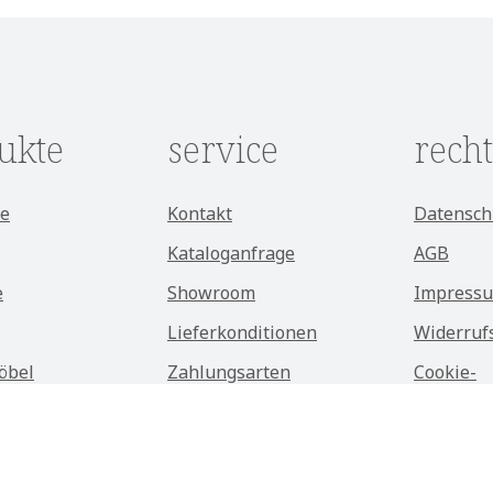
nis
ukte
service
recht
e
Kontakt
Datensch
Kataloganfrage
AGB
e
Showroom
Impress
Lieferkonditionen
Widerruf
öbel
Zahlungsarten
Cookie-
Einstell
möbel
Über Kason