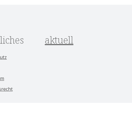
liches
aktuell
utz
um
srecht
ungen