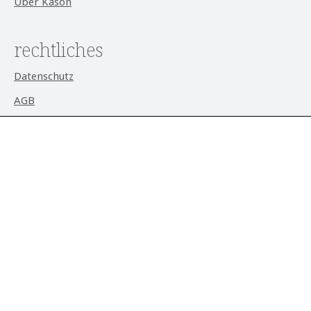
Über Kason
rechtliches
Datenschutz
AGB
Impressum
Widerrufsrecht
Cookie-Einstellungen
aktuell
Alle Preise exkl. gesetzl. Mehrwertsteuer zzgl.