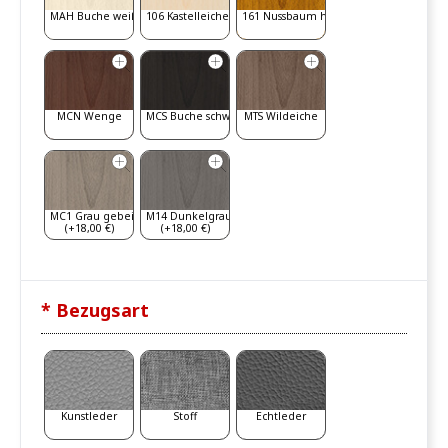
MAH Buche weiß gebeizt
106 Kastelleiche
161 Nussbaum hell
MCN Wenge
MCS Buche schwarz
MTS Wildeiche
MC1 Grau gebeizt
M14 Dunkelgrau
(+18,00 €)
(+18,00 €)
* Bezugsart
Kunstleder
Stoff
Echtleder