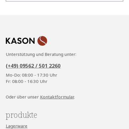
Datenschutz
Die mit einem Stern (*) markierten Felder sind
Ich habe die
Datenschutzbestimmungen
zur
Pflichtfelder.
Kenntnis genommen und die
AGB
gelesen und bin
mit ihnen einverstanden.
*
Unterstützung und Beratung unter:
(+49) 09562 / 501 2260
Mo-Do: 08:00 - 17:30 Uhr
Fr: 08:00 - 16:30 Uhr
Oder über unser
Kontaktformular
.
produkte
Lagerware