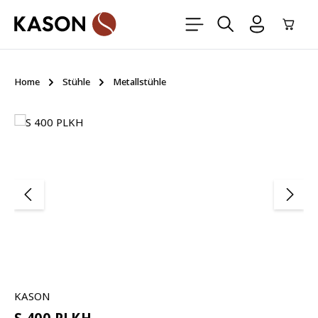
Zum Hauptinhalt springen
Ware
Home
Stühle
Metallstühle
Bildergalerie überspringen
KASON