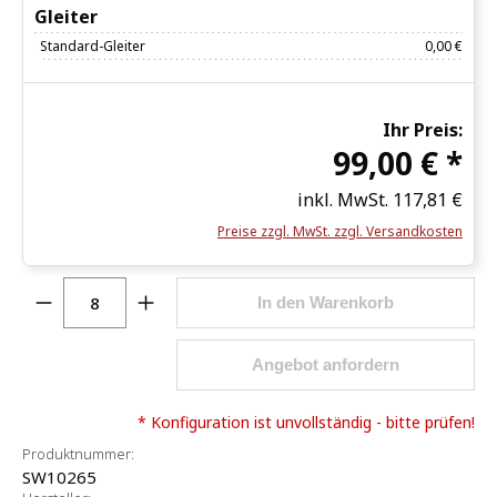
Gleiter
Standard-Gleiter
0,00 €
Ihr Preis:
99,00 € *
inkl. MwSt.
117,81 €
Preise zzgl. MwSt. zzgl. Versandkosten
Produkt Anzahl: Gib den gewünschten Wert ein o
In den Warenkorb
Angebot anfordern
* Konfiguration ist unvollständig - bitte prüfen!
Produktnummer:
SW10265