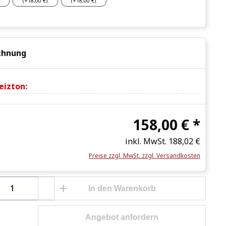
chnung
eizton:
158,00 € *
inkl. MwSt.
188,02 €
Preise zzgl. MwSt. zzgl. Versandkosten
Anzahl: Gib den gewünschten Wert ein o
In den Warenkorb
Angebot anfordern