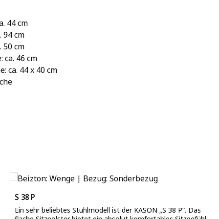
ca. 44 cm
. 94 cm
a. 50 cm
: ca. 46 cm
e: ca. 44 x 40 cm
uche
S 38 P
Ein sehr beliebtes Stuhlmodell ist der KASON „S 38 P“. Das
flache Sitzpolster bietet ein absolut komfortables Sitzgefühl.