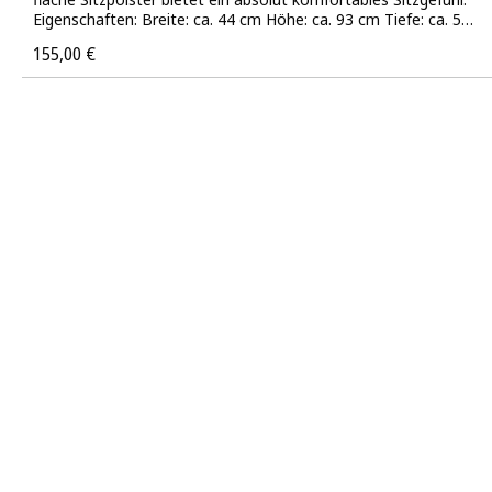
Eigenschaften: Breite: ca. 44 cm Höhe: ca. 93 cm Tiefe: ca. 50
cm Sitzhöhe: ca. 47 cm Sitzfläche: ca. 44 x 40 cm Holz: Buche
155,00 €
Regulärer Preis: