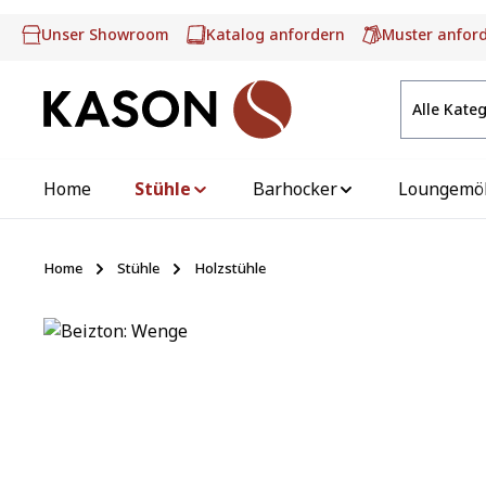
m Hauptinhalt springen
Zur Suche springen
Zur Hauptnavigation springen
Unser Showroom
Katalog anfordern
Muster anfor
Alle Kate
Home
Stühle
Barhocker
Loungemö
Home
Stühle
Holzstühle
Bildergalerie überspringen