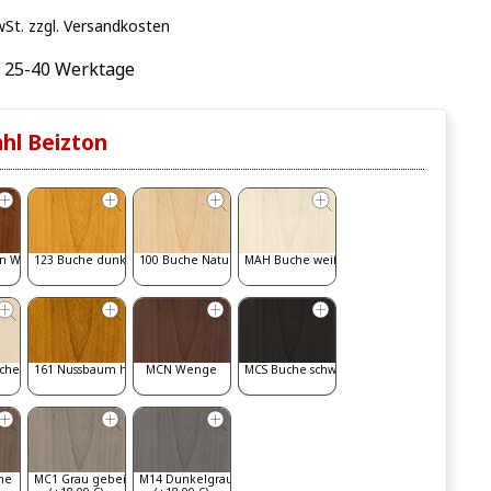
wSt. zzgl. Versandkosten
: 25-40 Werktage
hl Beizton
n Walnut
123 Buche dunkel
100 Buche Natur
MAH Buche weiß gebeizt
iche
161 Nussbaum hell
MCN Wenge
MCS Buche schwarz
he
MC1 Grau gebeizt
M14 Dunkelgrau
(+18,00 €)
(+18,00 €)