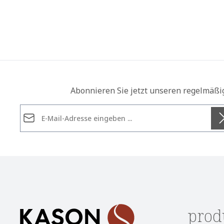
Abonnieren Sie jetzt unseren regelmäßi
E-Mail-Adresse*
Datenschutz
Die mit einem Stern (*) markierten Felder sind
Ich habe die
Datenschutzbestimmungen
zur Kennt
Pflichtfelder.
genommen und die
AGB
gelesen und bin mit ihnen
einverstanden.
*
prod