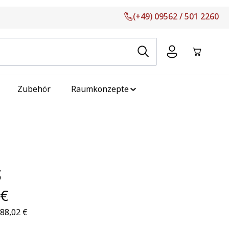
(+49) 09562 / 501 2260
Warenko
Zubehör
Raumkonzepte
S
 €
188,02 €