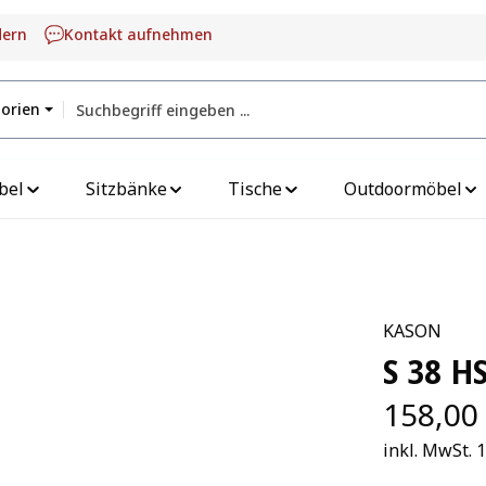
dern
Kontakt aufnehmen
gorien
bel
Sitzbänke
Tische
Outdoormöbel
KASON
S 38 H
158,00
inkl. MwSt. 