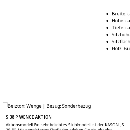
Breite: 
Höhe: ca
Tiefe: c
Sitzhöhe
Sitzfläch
Holz: B
S 38 P WENGE AKTION
Aktionsmodell Ein sehr beliebtes Stuhlmodell ist der KASON „S
38 P“. Mit gepolsterter Sitzfläche erleben Sie ein absolut