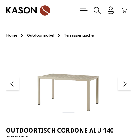
Zum Hauptinhalt springen
Ware
Home
Outdoormöbel
Terrassentische
Bildergalerie überspringen
OUTDOORTISCH CORDONE ALU 140