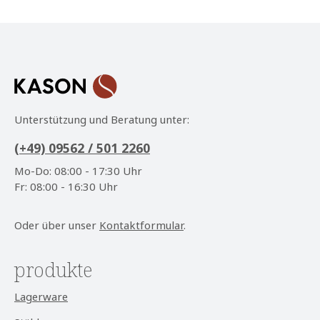
Datenschutz
Die mit einem Stern (*) markierten Felder sind
Ich habe die
Datenschutzbestimmungen
zur
Pflichtfelder.
Kenntnis genommen und die
AGB
gelesen und bin
mit ihnen einverstanden.
*
Unterstützung und Beratung unter:
(+49) 09562 / 501 2260
Mo-Do: 08:00 - 17:30 Uhr
Fr: 08:00 - 16:30 Uhr
Oder über unser
Kontaktformular
.
produkte
Lagerware