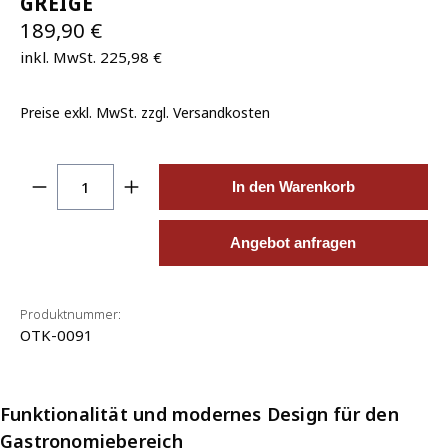
GREIGE
189,90 €
inkl. MwSt. 225,98 €
Preise exkl. MwSt. zzgl. Versandkosten
Produkt Anzahl: Gib den gewünschten Wert ein o
In den Warenkorb
Angebot anfragen
Produktnummer:
OTK-0091
Funktionalität und modernes Design für den
Gastronomiebereich