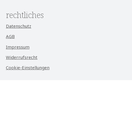
rechtliches
Datenschutz
AGB
Impressum
Widerrufsrecht
Cookie-Einstellungen
aktuell
Alle Preise exkl. gesetzl. Mehrwertsteuer zzgl.
Versandkosten
und ggf. Nachnahmegebühren, wenn nicht