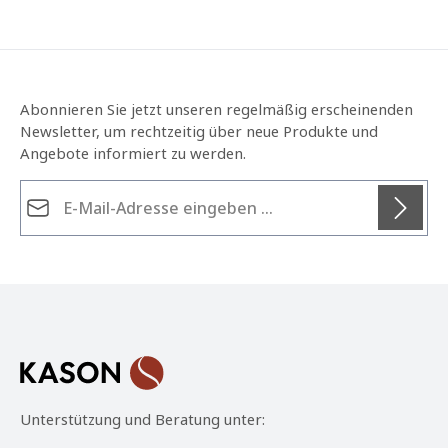
Abonnieren Sie jetzt unseren regelmäßig erscheinenden
Newsletter, um rechtzeitig über neue Produkte und
Angebote informiert zu werden.
E-Mail-Adresse*
Datenschutz
Die mit einem Stern (*) markierten Felder sind
Ich habe die
Datenschutzbestimmungen
zur
Pflichtfelder.
Kenntnis genommen und die
AGB
gelesen und bin
mit ihnen einverstanden.
*
Unterstützung und Beratung unter: