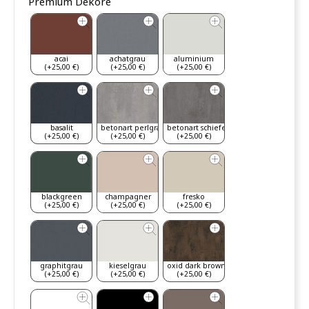
Premium Dekore
acai
achatgrau
aluminium
(+25,00 €)
(+25,00 €)
(+25,00 €)
basalit
betonart perlgrau
betonart schiefergrau
(+25,00 €)
(+25,00 €)
(+25,00 €)
blackgreen
champagner
fresko
(+25,00 €)
(+25,00 €)
(+25,00 €)
graphitgrau
kieselgrau
oxid dark brown
(+25,00 €)
(+25,00 €)
(+25,00 €)