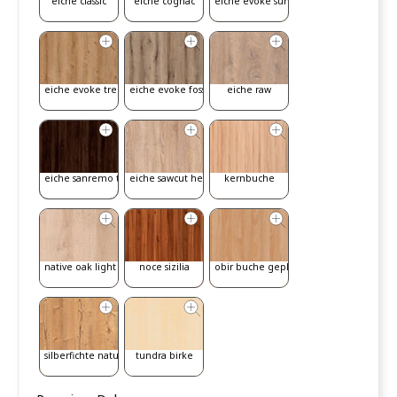
eiche classic
eiche cognac
eiche evoke sunset
eiche evoke trend
eiche evoke fossil
eiche raw
eiche sanremo tab
eiche sawcut hell
kernbuche
native oak light
noce sizilia
obir buche geplankt
silberfichte natur
tundra birke