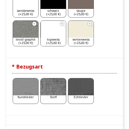
sanitärweiss
schwarz
taupe
(+25,00 €)
(+25,00 €)
(+25,00 €)
textil graphit
topweiss
winterweiss
(+25,00 €)
(+25,00 €)
(+25,00 €)
* Bezugsart
Kunstleder
Stoff
Echtleder