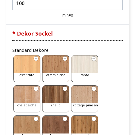
min=0
* Dekor Sockel
Standard Dekore
astafichte
atram eiche
canto
chalet eiche
chello
cottage pine antik