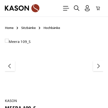
Zum Hauptinhalt springen
Ware
Home
Sitzbänke
Hochbänke
Bildergalerie überspringen
KASON