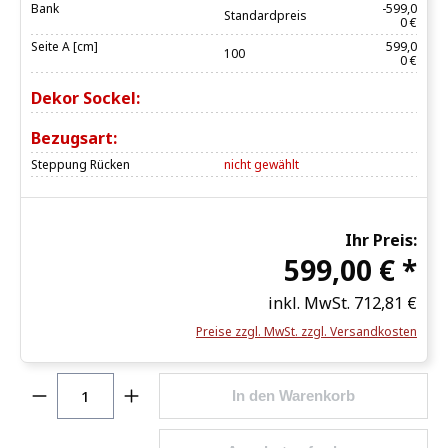
Bank
-599,0
Standardpreis
0 €
Seite A [cm]
599,0
100
0 €
Dekor Sockel:
Bezugsart:
Steppung Rücken
nicht gewählt
Ihr Preis:
599,00 € *
inkl. MwSt.
712,81 €
Preise zzgl. MwSt. zzgl. Versandkosten
Produkt Anzahl: Gib den gewünschten Wert ein o
In den Warenkorb