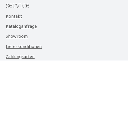
service
Kontakt
Kataloganfrage
Showroom
Lieferkonditionen
Zahlungsarten
Über Kason
rechtliches
Datenschutz
AGB
Impressum
Widerrufsrecht