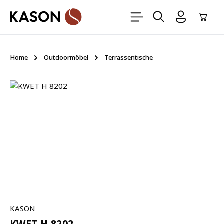
Zum Hauptinhalt springen
Ware
Home
Outdoormöbel
Terrassentische
Bildergalerie überspringen
KASON