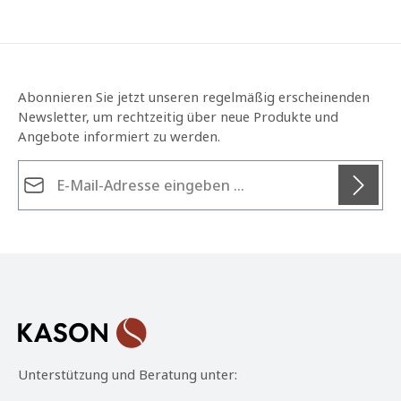
Abonnieren Sie jetzt unseren regelmäßig erscheinenden
Newsletter, um rechtzeitig über neue Produkte und
Angebote informiert zu werden.
E-Mail-Adresse*
Datenschutz
Die mit einem Stern (*) markierten Felder sind
Ich habe die
Datenschutzbestimmungen
zur
Pflichtfelder.
Kenntnis genommen und die
AGB
gelesen und bin
mit ihnen einverstanden.
*
Unterstützung und Beratung unter: