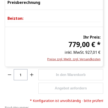
Preisberechnung
Beizton:
Ihr Preis:
779,00 € *
inkl. MwSt.
927,01 €
Preise zzgl. MwSt. zzgl. Versandkosten
Produkt Anzahl: Gib den gewünschten Wert ein o
In den Warenkorb
Angebot anfordern
* Konfiguration ist unvollständig - bitte prüfen!
Produktnummer: