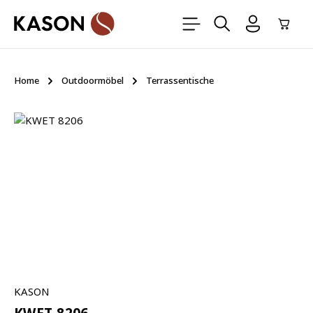
Zum Hauptinhalt springen
Ware
Home
Outdoormöbel
Terrassentische
Bildergalerie überspringen
KASON