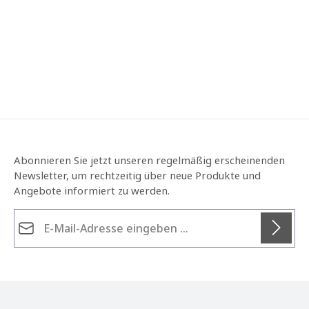
Abonnieren Sie jetzt unseren regelmäßig erscheinenden
Newsletter, um rechtzeitig über neue Produkte und
Angebote informiert zu werden.
E-Mail-Adresse*
Datenschutz
Die mit einem Stern (*) markierten Felder sind
Ich habe die
Datenschutzbestimmungen
zur
Pflichtfelder.
Kenntnis genommen und die
AGB
gelesen und bin