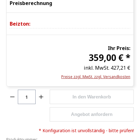
Preisberechnung
Beizton:
Ihr Preis:
359,00 € *
inkl. MwSt.
427,21 €
Preise zzgl. MwSt. zzgl. Versandkosten
Produkt Anzahl: Gib den gewünschten Wert ein o
In den Warenkorb
Angebot anfordern
* Konfiguration ist unvollständig - bitte prüfen!
Produktnummer: