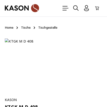
Zum Hauptinhalt springen
Ware
Home
Tische
Tischgestelle
Bildergalerie überspringen
KASON