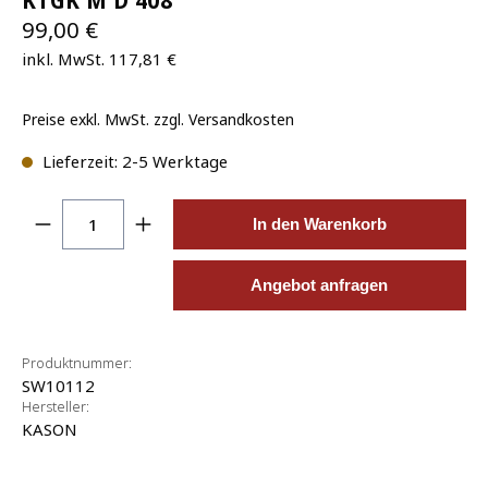
KTGK M D 408
99,00 €
inkl. MwSt. 117,81 €
Preise exkl. MwSt. zzgl. Versandkosten
Lieferzeit: 2-5 Werktage
Produkt Anzahl: Gib den gewünschten Wert ein o
In den Warenkorb
Angebot anfragen
Produktnummer:
SW10112
Hersteller:
KASON