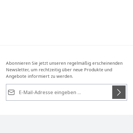
Abonnieren Sie jetzt unseren regelmäßig erscheinenden
Newsletter, um rechtzeitig über neue Produkte und
Angebote informiert zu werden.
E-Mail-Adresse*
Datenschutz
Die mit einem Stern (*) markierten Felder sind
Ich habe die
Datenschutzbestimmungen
zur
Pflichtfelder.
Kenntnis genommen und die
AGB
gelesen und bin
mit ihnen einverstanden.
*