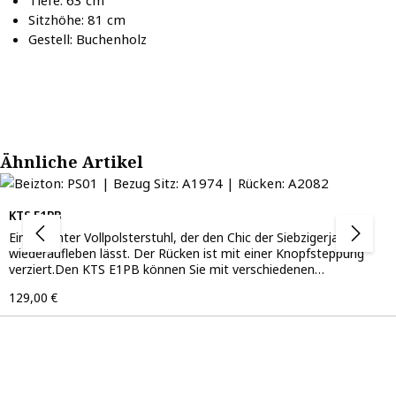
Tiefe: 63 cm
Sitzhöhe: 81 cm
Gestell: Buchenholz
Produktgalerie überspringen
Ähnliche Artikel
KTS E1PB
Ein dezenter Vollpolsterstuhl, der den Chic der Siebzigerjahre
wiederaufleben lässt. Der Rücken ist mit einer Knopfsteppung
verziert.Den KTS E1PB können Sie mit verschiedenen
Bezugsstoffen an Ihren Geschmack anpassen. Auch eine
Regulärer Preis:
129,00 €
Kombination aus verschiedenen Bezügen ist möglich. Zu diesem
Modell gibt es eine Variante mit Armlehnen und einen passenden
Barhocker.Eigenschaften: Breite: 51 cm Höhe: 86 cm Tiefe: 59 cm
Sitzhöhe: 51 cm Gestell: Buchenholz