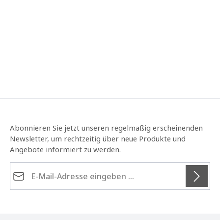
Abonnieren Sie jetzt unseren regelmäßig erscheinenden
Newsletter, um rechtzeitig über neue Produkte und
Angebote informiert zu werden.
E-Mail-Adresse*
Datenschutz
Die mit einem Stern (*) markierten Felder sind
Ich habe die
Datenschutzbestimmungen
zur
Pflichtfelder.