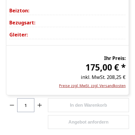
Beizton:
Bezugsart:
Gleiter:
Ihr Preis:
175,00 € *
inkl. MwSt.
208,25 €
Preise zzgl. MwSt. zzgl. Versandkosten
Produkt Anzahl: Gib den gewünschten Wert ein o
In den Warenkorb
Angebot anfordern