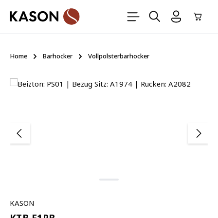
Zum Hauptinhalt springen
Ware
Home
Barhocker
Vollpolsterbarhocker
Bildergalerie überspringen
KASON