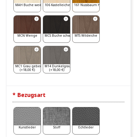
MAH Buche weiß gebeizt
106 Kastelleiche
161 Nussbaum hell
MCN Wenge
MCS Buche schwarz
MTS Wildeiche
MC1 Grau gebeizt
M14 Dunkelgrau
(+18,00 €)
(+18,00 €)
* Bezugsart
Kunstleder
Stoff
Echtleder