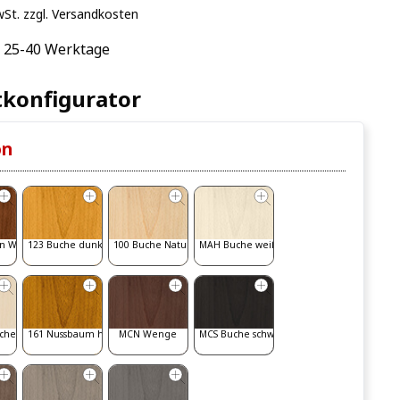
wSt. zzgl. Versandkosten
: 25-40 Werktage
konfigurator
on
n Walnut
123 Buche dunkel
100 Buche Natur
MAH Buche weiß gebeizt
iche
161 Nussbaum hell
MCN Wenge
MCS Buche schwarz