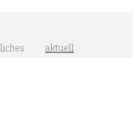
liches
aktuell
utz
um
srecht
ungen