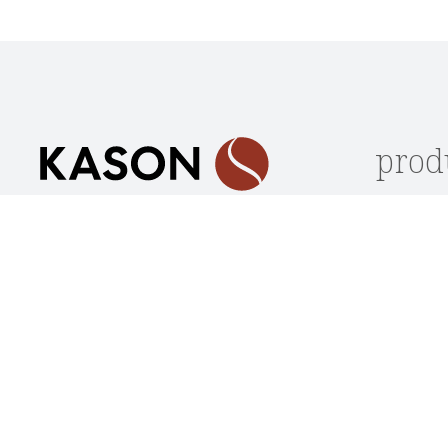
Datenschutz
Die mit einem Stern (*) markierten Felder sind
Ich habe die
Datenschutzbestimmungen
zur Kennt
Pflichtfelder.
genommen und die
AGB
gelesen und bin mit ihnen
einverstanden.
*
prod
Lagerwar
Unterstützung und Beratung
Stühle
unter:
Sitzbänk
(+49) 09562 / 501 2260
Tische
Mo-Do: 08:00 - 17:30 Uhr
Loungem
Fr: 08:00 - 16:30 Uhr
Outdoor
Oder über unser
Kontaktformular
.