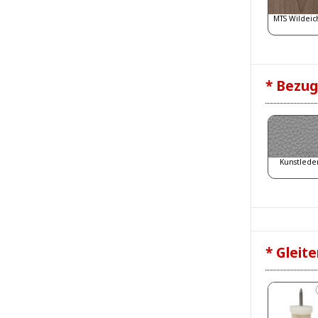
MTS Wildeic
* Bezug
Kunstlede
* Gleite