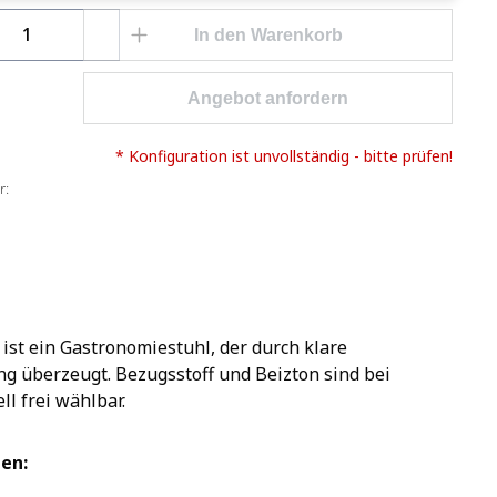
Anzahl: Gib den gewünschten Wert ein o
In den Warenkorb
Angebot anfordern
* Konfiguration ist unvollständig - bitte prüfen!
r:
ist ein Gastronomiestuhl, der durch klare
g überzeugt. Bezugsstoff und Beizton sind bei
l frei wählbar.
en: