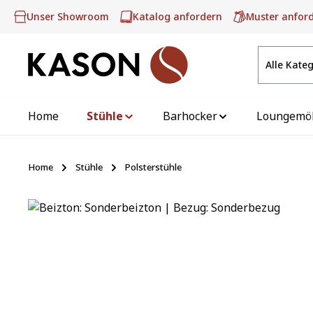
m Hauptinhalt springen
Zur Suche springen
Zur Hauptnavigation springen
Unser Showroom
Katalog anfordern
Muster anfor
Alle Kate
Home
Stühle
Barhocker
Loungemö
Home
Stühle
Polsterstühle
Bildergalerie überspringen