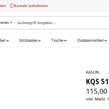
dern
Kontakt aufnehmen
gorien
bel
Sitzbänke
Tische
Outdoormöbel
KASON
KQS 5
115,00
inkl. MwSt. 