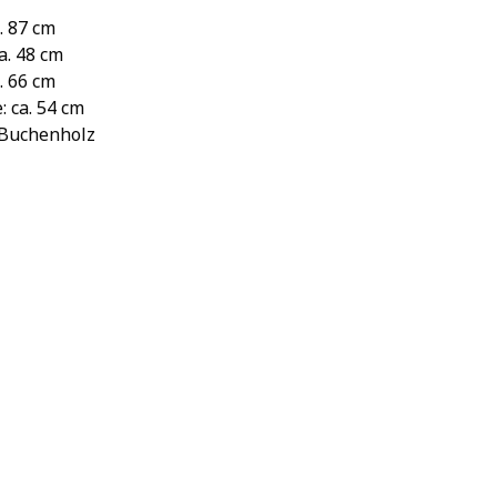
. 87 cm
ca. 48 cm
a. 66 cm
: ca. 54 cm
 Buchenholz