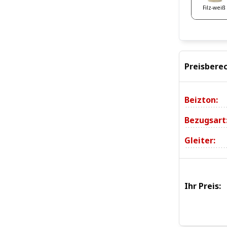
Filz-weiß
Preisbere
Beizton:
Bezugsart
Gleiter:
Ihr Preis: