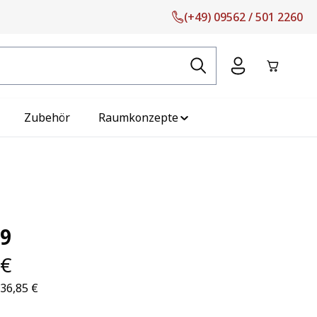
(+49) 09562 / 501 2260
Warenko
Zubehör
Raumkonzepte
19
 €
136,85 €