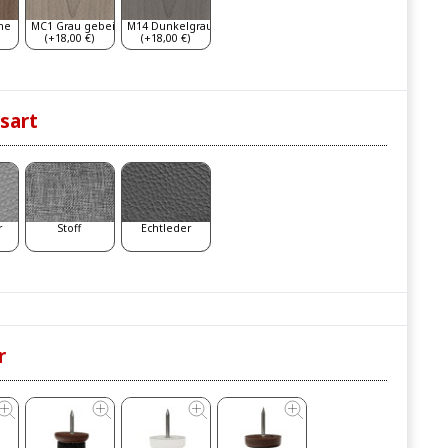
he
MC1 Grau gebeizt
M14 Dunkelgrau
(+18,00 €)
(+18,00 €)
sart
r
Stoff
Echtleder
r