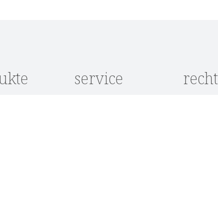
nis
ukte
service
recht
e
Kontakt
Datensch
Kataloganfrage
AGB
e
Showroom
Impress
Lieferkonditionen
Widerruf
öbel
Zahlungsarten
Cookie-
Einstell
möbel
Über Kason