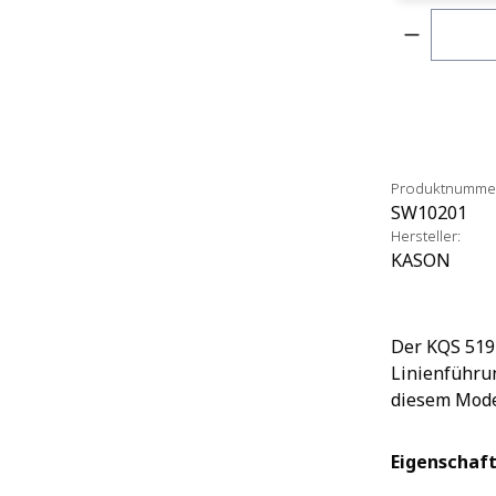
Produkt 
Produktnumme
SW10201
Hersteller:
KASON
Der KQS 519 
Linienführun
diesem Model
Eigenschaft