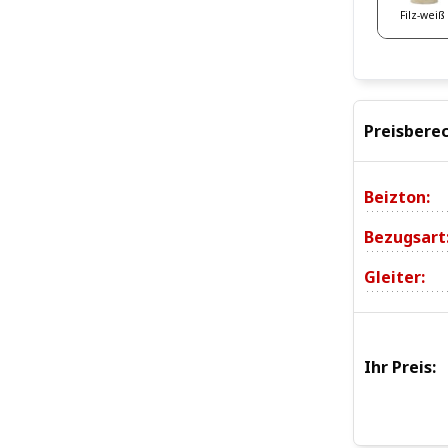
Filz-weiß
Preisbere
Beizton:
Bezugsart
Gleiter:
Ihr Preis: