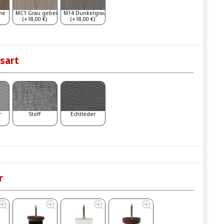
he
MC1 Grau gebeizt
M14 Dunkelgrau
(+18,00 €)
(+18,00 €)
sart
r
Stoff
Echtleder
r