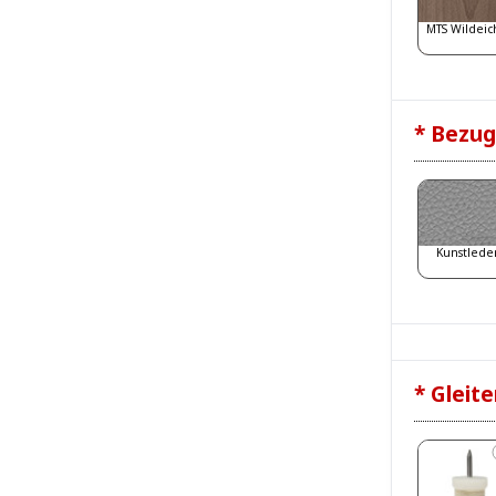
MTS Wildeic
* Bezug
Kunstlede
* Gleite