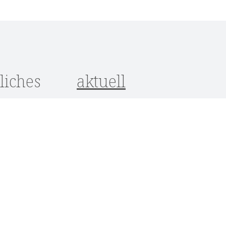
liches
aktuell
utz
um
srecht
ungen