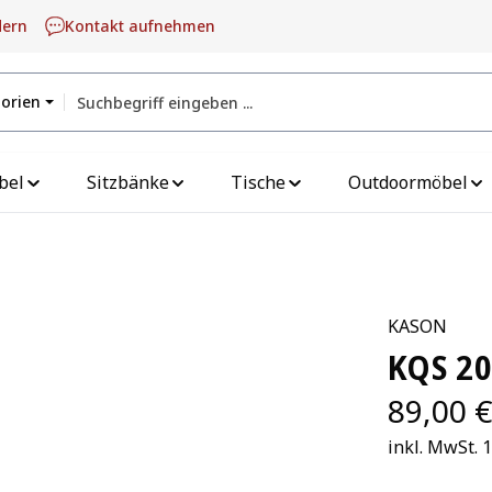
dern
Kontakt aufnehmen
gorien
bel
Sitzbänke
Tische
Outdoormöbel
KASON
KQS 2
89,00 €
inkl. MwSt. 