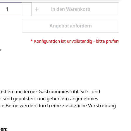
Anzahl: Gib den gewünschten Wert ein o
In den Warenkorb
Angebot anfordern
* Konfiguration ist unvollständig - bitte prüfen!
r:
ist ein moderner Gastronomiestuhl. Sitz- und
e sind gepolstert und geben ein angenehmes
Die Beine werden durch eine zusätzliche Verstrebung
en: