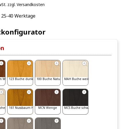
wSt. zzgl. Versandkosten
: 25-40 Werktage
konfigurator
on
n Walnut
123 Buche dunkel
100 Buche Natur
MAH Buche weiß gebeizt
iche
161 Nussbaum hell
MCN Wenge
MCS Buche schwarz