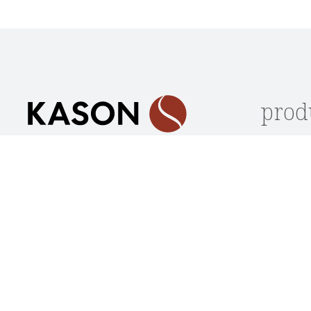
Datenschutz
Die mit einem Stern (*) markierten Felder sind
Ich habe die
Datenschutzbestimmungen
zur Kennt
Pflichtfelder.
genommen und die
AGB
gelesen und bin mit ihnen
einverstanden.
*
prod
Lagerwar
Unterstützung und Beratung
Stühle
unter:
Sitzbänk
(+49) 09562 / 501 2260
Tische
Mo-Do: 08:00 - 17:30 Uhr
Loungem
Fr: 08:00 - 16:30 Uhr
Outdoor
Oder über unser
Kontaktformular
.