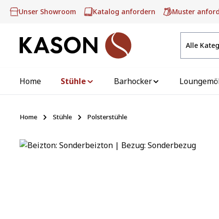
m Hauptinhalt springen
Zur Suche springen
Zur Hauptnavigation springen
Unser Showroom
Katalog anfordern
Muster anfor
Alle Kate
Home
Stühle
Barhocker
Loungemö
Home
Stühle
Polsterstühle
Bildergalerie überspringen