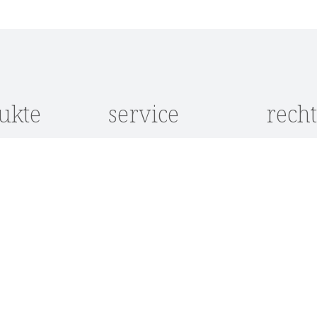
nis
ukte
service
recht
e
Kontakt
Datensch
Kataloganfrage
AGB
e
Showroom
Impress
Lieferkonditionen
Widerruf
öbel
Zahlungsarten
Cookie-
Einstell
möbel
Über Kason