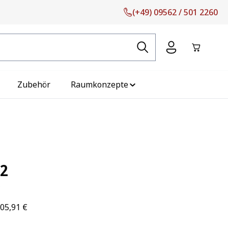
(+49) 09562 / 501 2260
Warenko
Zubehör
Raumkonzepte
02
105,91 €