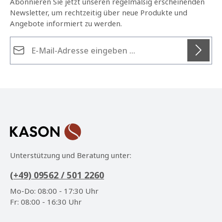
Abonnieren Sie jetzt unseren regelmäßig erscheinenden
Newsletter, um rechtzeitig über neue Produkte und
Angebote informiert zu werden.
E-Mail-Adresse*
Datenschutz
Die mit einem Stern (*) markierten Felder sind
Ich habe die
Datenschutzbestimmungen
zur
Pflichtfelder.
Kenntnis genommen und die
AGB
gelesen und bin
mit ihnen einverstanden.
*
Unterstützung und Beratung unter:
(+49) 09562 / 501 2260
Mo-Do: 08:00 - 17:30 Uhr
Fr: 08:00 - 16:30 Uhr