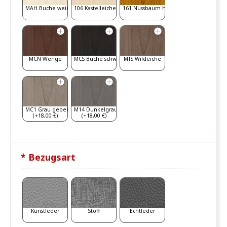
MAH Buche weiß gebeizt
106 Kastelleiche
161 Nussbaum hell
MCN Wenge
MCS Buche schwarz
MTS Wildeiche
MC1 Grau gebeizt
M14 Dunkelgrau
(+18,00 €)
(+18,00 €)
* Bezugsart
Kunstleder
Stoff
Echtleder