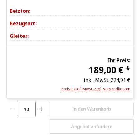
Beizton:
Bezugsart:
Gleiter:
Ihr Preis:
189,00 € *
inkl. MwSt.
224,91 €
Preise zzgl. MwSt. zzgl. Versandkosten
Produkt Anzahl: Gib den gewünschten Wert ein o
In den Warenkorb
Angebot anfordern