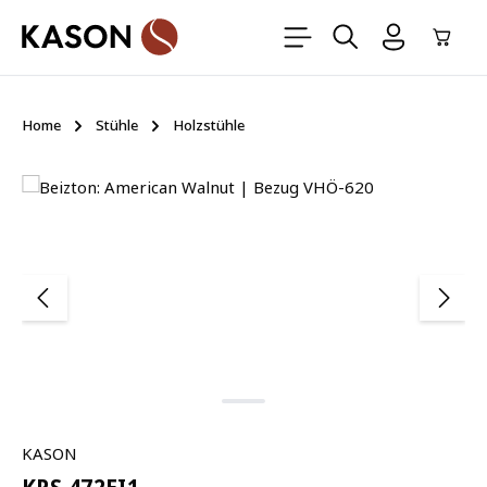
Zum Hauptinhalt springen
Ware
Home
Stühle
Holzstühle
Bildergalerie überspringen
KASON