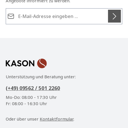
Angebote informiert zu werden.
E-Mail-Adresse*
Datenschutz
Die mit einem Stern (*) markierten Felder sind
Ich habe die
Datenschutzbestimmungen
zur
Pflichtfelder.
Kenntnis genommen und die
AGB
gelesen und bin
mit ihnen einverstanden.
*
Unterstützung und Beratung unter:
(+49) 09562 / 501 2260
Mo-Do: 08:00 - 17:30 Uhr
Fr: 08:00 - 16:30 Uhr
Oder über unser
Kontaktformular
.