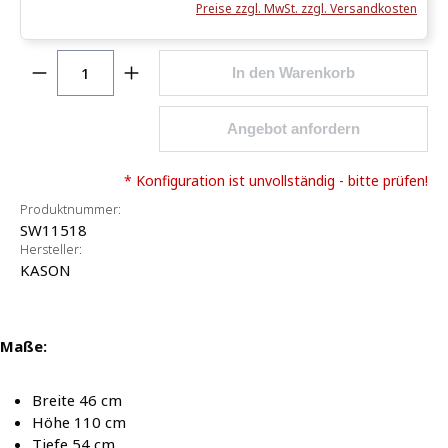
Preise zzgl. MwSt. zzgl. Versandkosten
Produkt Anzahl: Gib den gewünschten Wert ein o
In den Warenkorb
Angebot anfordern
* Konfiguration ist unvollständig - bitte prüfen!
Produktnummer:
SW11518
Hersteller:
KASON
Maße:
Breite 46 cm
Höhe 110 cm
Tiefe 54 cm