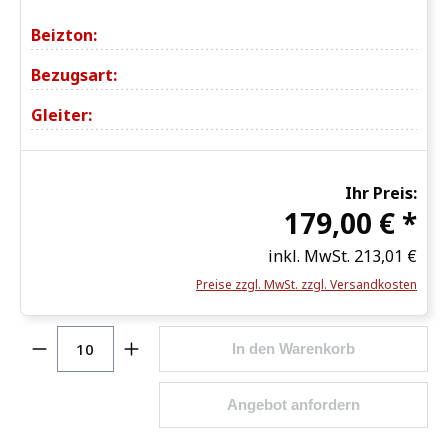
Beizton:
Bezugsart:
Gleiter:
Ihr Preis:
179,00 € *
inkl. MwSt.
213,01 €
Preise zzgl. MwSt. zzgl. Versandkosten
Produkt Anzahl: Gib den gewünschten Wert ein o
In den Warenkorb
Angebot anfordern