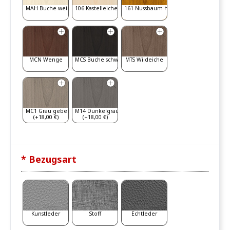
MAH Buche weiß gebeizt
106 Kastelleiche
161 Nussbaum hell
MCN Wenge
MCS Buche schwarz
MTS Wildeiche
MC1 Grau gebeizt
M14 Dunkelgrau
(+18,00 €)
(+18,00 €)
* Bezugsart
Kunstleder
Stoff
Echtleder