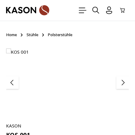
Zum Hauptinhalt springen
Ware
Home
Stühle
Polsterstühle
Bildergalerie überspringen
KASON