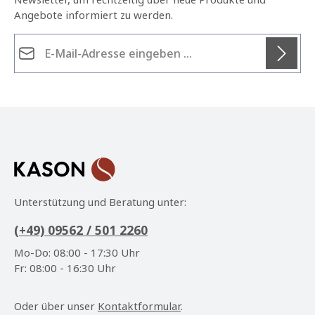
Angebote informiert zu werden.
E-Mail-Adresse*
Datenschutz
Die mit einem Stern (*) markierten Felder sind
Ich habe die
Datenschutzbestimmungen
zur
Pflichtfelder.
Kenntnis genommen und die
AGB
gelesen und bin
mit ihnen einverstanden.
*
Unterstützung und Beratung unter:
(+49) 09562 / 501 2260
Mo-Do: 08:00 - 17:30 Uhr
Fr: 08:00 - 16:30 Uhr
Oder über unser
Kontaktformular
.