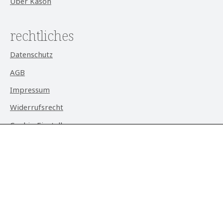
Über Kason
rechtliches
Datenschutz
AGB
Impressum
Widerrufsrecht
Cookie-Einstellungen
aktuell
Alle Preise exkl. gesetzl. Mehrwertsteuer zzgl.