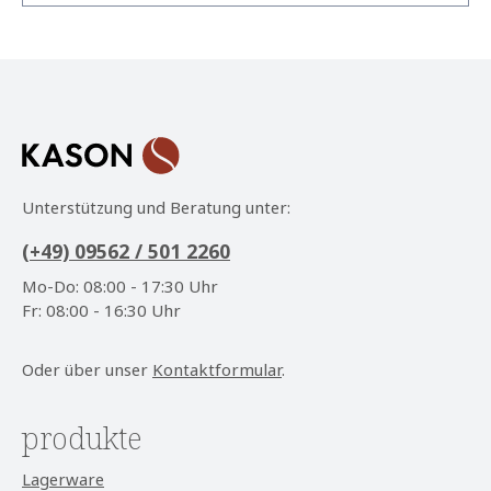
Datenschutz
Die mit einem Stern (*) markierten Felder sind
Ich habe die
Datenschutzbestimmungen
zur
Pflichtfelder.
Kenntnis genommen und die
AGB
gelesen und bin
mit ihnen einverstanden.
*
Unterstützung und Beratung unter:
(+49) 09562 / 501 2260
Mo-Do: 08:00 - 17:30 Uhr
Fr: 08:00 - 16:30 Uhr
Oder über unser
Kontaktformular
.
produkte
Lagerware