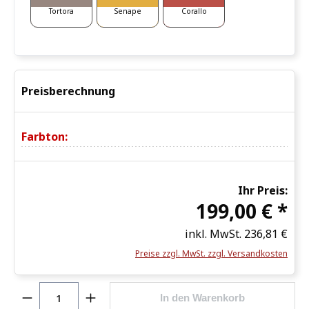
Senape
Corallo
Tortora
Preisberechnung
Farbton:
Ihr Preis:
199,00 € *
inkl. MwSt.
236,81 €
Preise zzgl. MwSt. zzgl. Versandkosten
Produkt Anzahl: Gib den gewünschten Wert ein o
In den Warenkorb