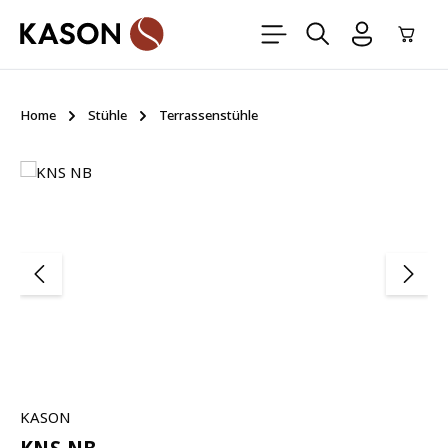
Zum Hauptinhalt springen
Ware
Home
Stühle
Terrassenstühle
Bildergalerie überspringen
KASON