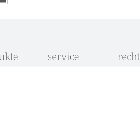
nis
ukte
service
recht
e
Kontakt
Datensch
Kataloganfrage
AGB
e
Showroom
Impress
Lieferkonditionen
Widerruf
öbel
Zahlungsarten
Cookie-
Einstell
möbel
Über Kason