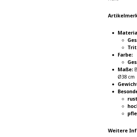
Artikelmer
Materia
Ges
Tri
Farbe:
Ges
Maße:
B
Ø38 cm
Gewicht
Besonde
rus
hoc
pfl
Weitere In