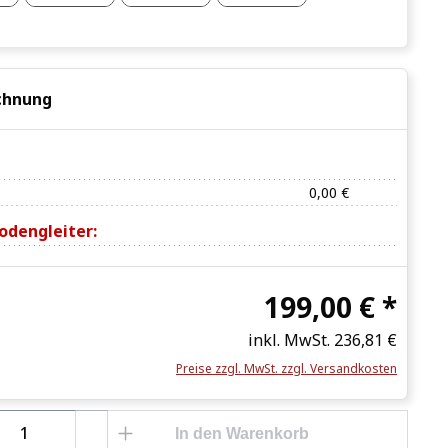
chnung
0,00 €
odengleiter:
199,00 € *
inkl. MwSt.
236,81 €
Preise zzgl. MwSt. zzgl. Versandkosten
Anzahl: Gib den gewünschten Wert ein o
In den Warenkorb