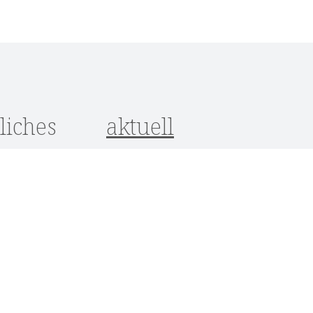
liches
aktuell
utz
um
srecht
ungen