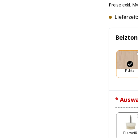
Preise exkl. M
Lieferzeit
Beizton
Fichte
* Auswa
Filz-weiß