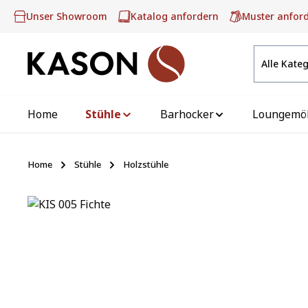
m Hauptinhalt springen
Zur Suche springen
Zur Hauptnavigation springen
Unser Showroom
Katalog anfordern
Muster anfor
Alle Kate
Home
Stühle
Barhocker
Loungemö
Home
Stühle
Holzstühle
Bildergalerie überspringen