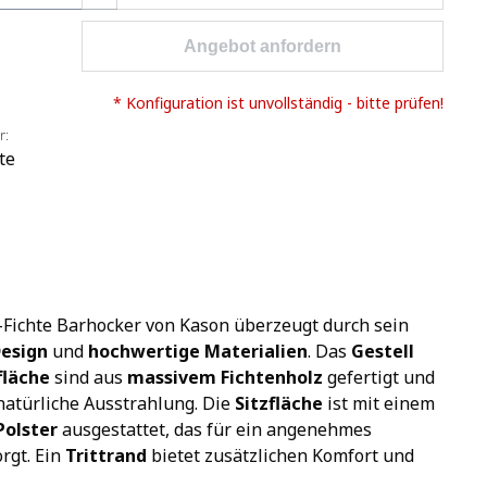
Angebot anfordern
* Konfiguration ist unvollständig - bitte prüfen!
r:
te
-Fichte Barhocker von Kason überzeugt durch sein
Design
und
hochwertige Materialien
. Das
Gestell
fläche
sind aus
massivem Fichtenholz
gefertigt und
natürliche Ausstrahlung. Die
Sitzfläche
ist mit einem
olster
ausgestattet, das für ein angenehmes
orgt. Ein
Trittrand
bietet zusätzlichen Komfort und