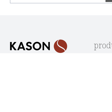
Datenschutz
Die mit einem Stern (*) markierten Felder sind
Ich habe die
Datenschutzbestimmungen
zur Kennt
Pflichtfelder.
genommen und die
AGB
gelesen und bin mit ihnen
einverstanden.
*
prod
Lagerwar
Unterstützung und Beratung
Stühle
unter:
Sitzbänk
(+49) 09562 / 501 2260
Tische
Mo-Do: 08:00 - 17:30 Uhr
Loungem
Fr: 08:00 - 16:30 Uhr
Outdoor