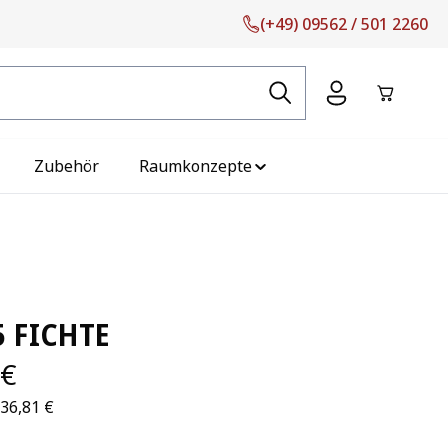
(+49) 09562 / 501 2260
Warenko
Zubehör
Raumkonzepte
5 FICHTE
 €
236,81 €