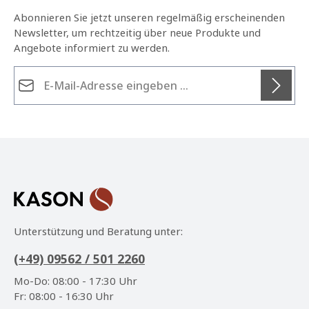
Abonnieren Sie jetzt unseren regelmäßig erscheinenden
Newsletter, um rechtzeitig über neue Produkte und
Angebote informiert zu werden.
E-Mail-Adresse*
Datenschutz
Die mit einem Stern (*) markierten Felder sind
Ich habe die
Datenschutzbestimmungen
zur
Pflichtfelder.
Kenntnis genommen und die
AGB
gelesen und bin
mit ihnen einverstanden.
*
Unterstützung und Beratung unter:
(+49) 09562 / 501 2260
Mo-Do: 08:00 - 17:30 Uhr
Fr: 08:00 - 16:30 Uhr