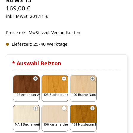
KGWS 15
169,00 €
inkl. MwSt. 201,11 €
Preise exkl. MwSt. zzgl. Versandkosten
Lieferzeit: 25-40 Werktage
* Auswahl Beizton
122 American Walnut
123 Buche dunkel
100 Buche Natur
MAH Buche weiß gebeizt
106 Kastelleiche
161 Nussbaum hell