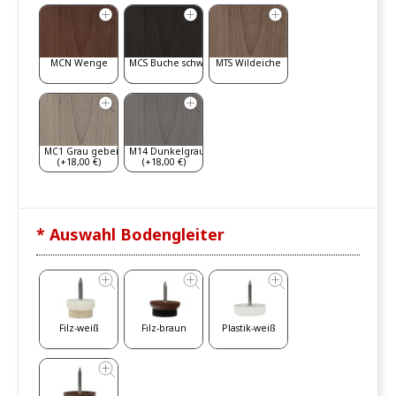
MCN Wenge
MCS Buche schwarz
MTS Wildeiche
MC1 Grau gebeizt
M14 Dunkelgrau
(+18,00 €)
(+18,00 €)
* Auswahl Bodengleiter
Filz-weiß
Filz-braun
Plastik-weiß