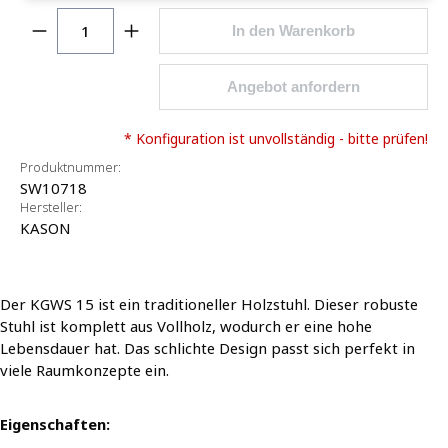
Produkt Anzahl: Gib den gewünschten Wert ein o
In den Warenkorb
Angebot anfordern
* Konfiguration ist unvollständig - bitte prüfen!
Produktnummer:
SW10718
Hersteller:
KASON
Der KGWS 15 ist ein traditioneller Holzstuhl. Dieser robuste
Stuhl ist komplett aus Vollholz, wodurch er eine hohe
Lebensdauer hat. Das schlichte Design passt sich perfekt in
viele Raumkonzepte ein.
Eigenschaften: