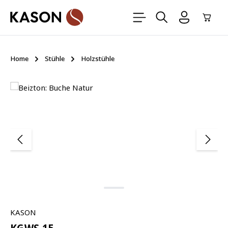
Zum Hauptinhalt springen
Ware
Home
Stühle
Holzstühle
Bildergalerie überspringen
KASON