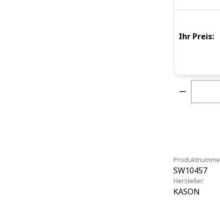
Ihr Preis:
Produkt 
Produktnumme
SW10457
Hersteller:
KASON