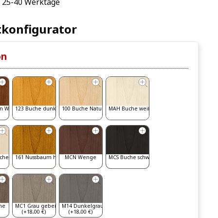
: 25-40 Werktage
konfigurator
on
n Walnut
123 Buche dunkel
100 Buche Natur
MAH Buche weiß gebeizt
iche
161 Nussbaum hell
MCN Wenge
MCS Buche schwarz
he
MC1 Grau gebeizt
M14 Dunkelgrau
(+18,00 €)
(+18,00 €)