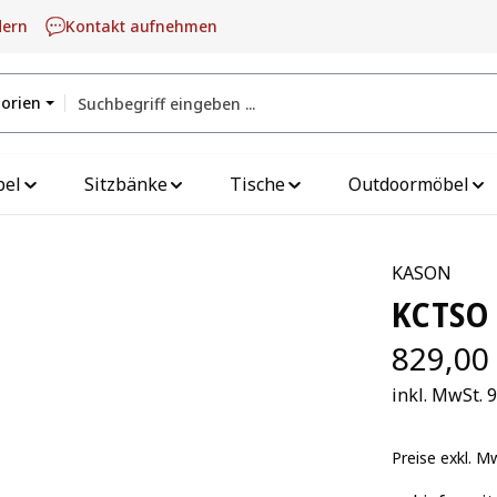
dern
Kontakt aufnehmen
gorien
bel
Sitzbänke
Tische
Outdoormöbel
KASON
KCTSO 
829,00
inkl. MwSt. 
Preise exkl. M