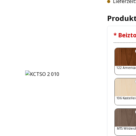
Lieferzeit
Produkt
* Beizt
122 America
106 Kastelle
MTS Wildeic