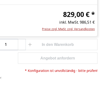
829,00 € *
inkl. MwSt.
986,51 €
Preise zzgl. MwSt. zzgl. Versandkosten
Anzahl: Gib den gewünschten Wert ein o
In den Warenkorb
Angebot anfordern
* Konfiguration ist unvollständig - bitte prüfen!
r: