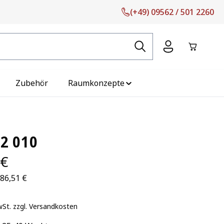
(+49) 09562 / 501 2260
Warenko
Zubehör
Raumkonzepte
2 010
 €
986,51 €
wSt. zzgl. Versandkosten