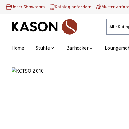
m Hauptinhalt springen
Zur Suche springen
Zur Hauptnavigation springen
Unser Showroom
Katalog anfordern
Muster anfor
Alle Kate
Home
Stühle
Barhocker
Loungemö
Bildergalerie überspringen