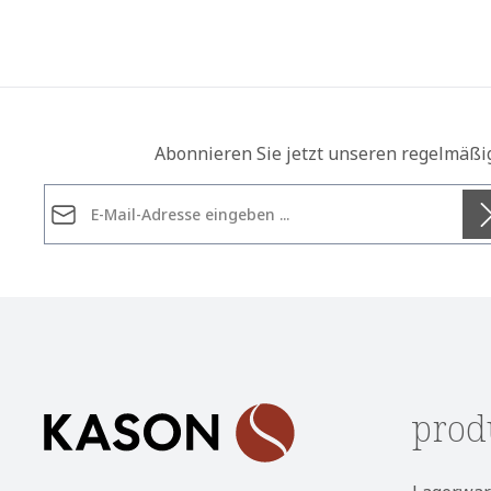
Abonnieren Sie jetzt unseren regelmäßi
E-Mail-Adresse*
Datenschutz
Die mit einem Stern (*) markierten Felder sind
Ich habe die
Datenschutzbestimmungen
zur Kennt
Pflichtfelder.
genommen und die
AGB
gelesen und bin mit ihnen
einverstanden.
*
prod