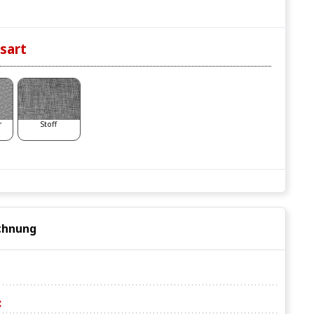
sart
r
Stoff
chnung
: