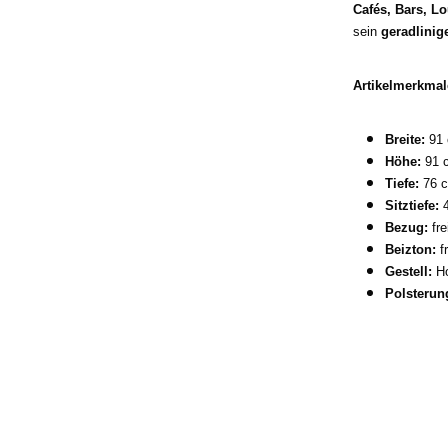
Cafés, Bars, L
sein
geradlinig
Artikelmerkmal
Breite:
91
Höhe:
91 
Tiefe:
76 
Sitztiefe:
4
Bezug:
fre
Beizton:
fr
Gestell:
Ho
Polsterun