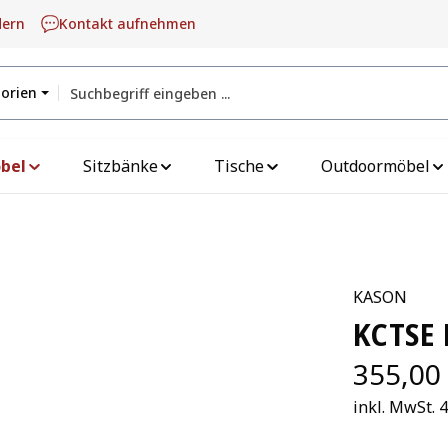
dern
Kontakt aufnehmen
gorien
bel
Sitzbänke
Tische
Outdoormöbel
KASON
KCTSE 
355,00
inkl. MwSt. 