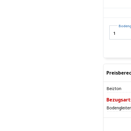
Bodeng
Preisbere
Beizton
Bezugsart
Bodengleiter