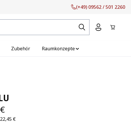
(+49) 09562 / 501 2260
Warenko
Zubehör
Raumkonzepte
LU
 €
422,45 €