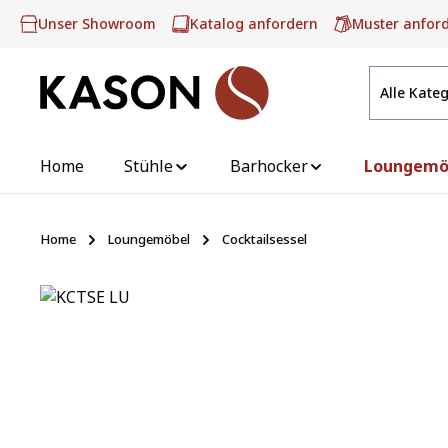
m Hauptinhalt springen
Zur Suche springen
Zur Hauptnavigation springen
Unser Showroom
Katalog anfordern
Muster anfor
Alle Kate
Home
Stühle
Barhocker
Loungemö
Home
Loungemöbel
Cocktailsessel
Bildergalerie überspringen