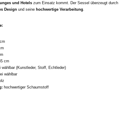
ounges und Hotels
zum Einsatz kommt. Der Sessel überzeugt durch
es Design
und seine
hochwertige Verarbeitung
.
e:
 cm
cm
cm
5 cm
i wählbar (Kunstleder, Stoff, Echtleder)
ei wählbar
lz
g:
hochwertiger Schaumstoff