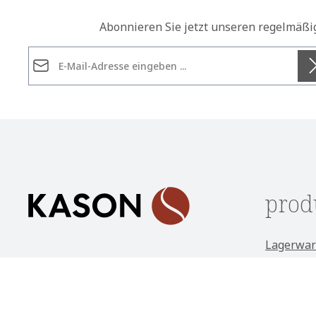
Abonnieren Sie jetzt unseren regelmäßi
E-Mail-Adresse*
Datenschutz
Die mit einem Stern (*) markierten Felder sind
Ich habe die
Datenschutzbestimmungen
zur Kennt
Pflichtfelder.
genommen und die
AGB
gelesen und bin mit ihnen
einverstanden.
*
prod
Lagerwar
Unterstützung und Beratung
Stühle
unter:
Sitzbänk
(+49) 09562 / 501 2260