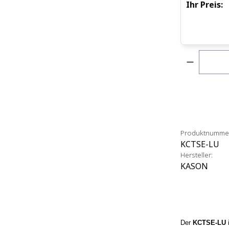
Ihr Preis:
Produkt 
Produktnumme
KCTSE-LU
Hersteller:
KASON
Der
KCTSE-LU
i