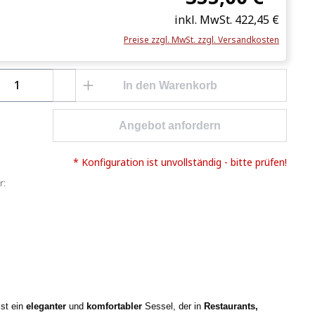
inkl. MwSt.
422,45 €
Preise zzgl. MwSt. zzgl. Versandkosten
Anzahl: Gib den gewünschten Wert ein o
In den Warenkorb
Angebot anfordern
* Konfiguration ist unvollständig - bitte prüfen!
r:
st ein
eleganter
und
komfortabler
Sessel, der in
Restaurants,