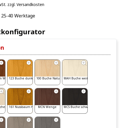
wSt. zzgl. Versandkosten
: 25-40 Werktage
konfigurator
on
n Walnut
123 Buche dunkel
100 Buche Natur
MAH Buche weiß gebeizt
iche
161 Nussbaum hell
MCN Wenge
MCS Buche schwarz