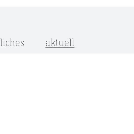
liches
aktuell
utz
um
srecht
ungen