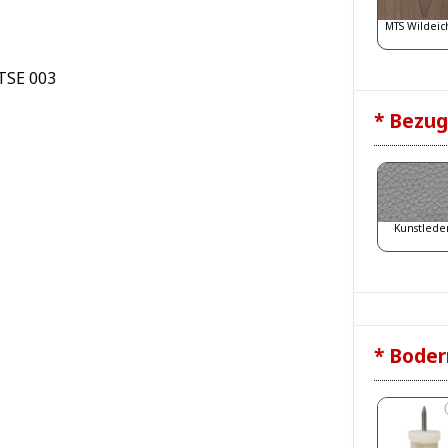
MTS Wildeic
* Bezug
Kunstlede
* Boder