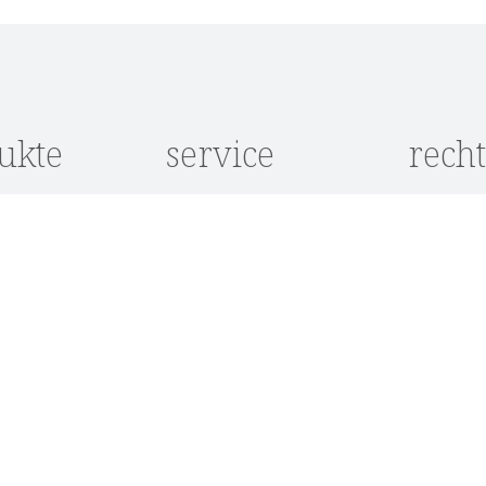
nis
ukte
service
recht
e
Kontakt
Datensch
Kataloganfrage
AGB
e
Showroom
Impress
Lieferkonditionen
Widerruf
öbel
Zahlungsarten
Cookie-
Einstell
möbel
Über Kason