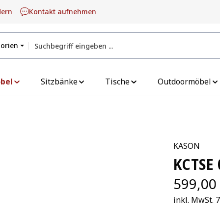
dern
Kontakt aufnehmen
gorien
bel
Sitzbänke
Tische
Outdoormöbel
KASON
KCTSE 
599,00
inkl. MwSt. 