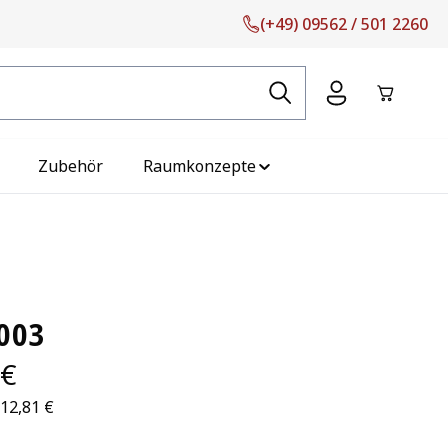
(+49) 09562 / 501 2260
Warenko
Zubehör
Raumkonzepte
003
 €
712,81 €