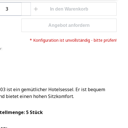
Anzahl: Gib den gewünschten Wert ein o
In den Warenkorb
Angebot anfordern
* Konfiguration ist unvollständig - bitte prüfen!
r:
3 ist ein gemütlicher Hotelsessel. Er ist bequem
nd bietet einen hohen Sitzkomfort.
tellmenge: 5 Stück