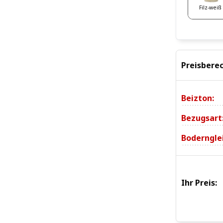
Filz-weiß
Preisbere
Beizton:
Bezugsart
Bodernglei
Ihr Preis: