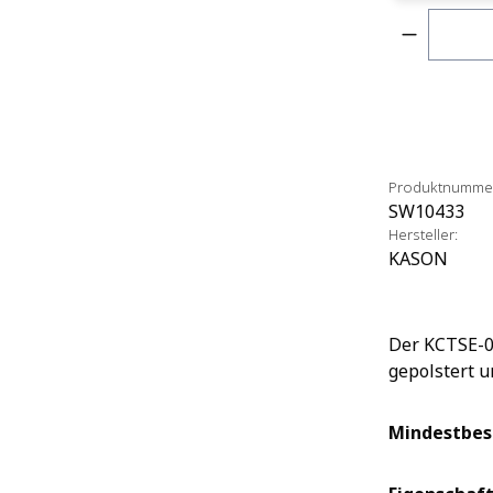
Produkt 
Produktnumme
SW10433
Hersteller:
KASON
Der KCTSE-00
gepolstert u
Mindestbes