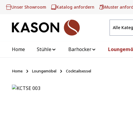
m Hauptinhalt springen
Zur Suche springen
Zur Hauptnavigation springen
Unser Showroom
Katalog anfordern
Muster anfor
Alle Kate
Home
Stühle
Barhocker
Loungemö
Home
Loungemöbel
Cocktailsessel
Bildergalerie überspringen