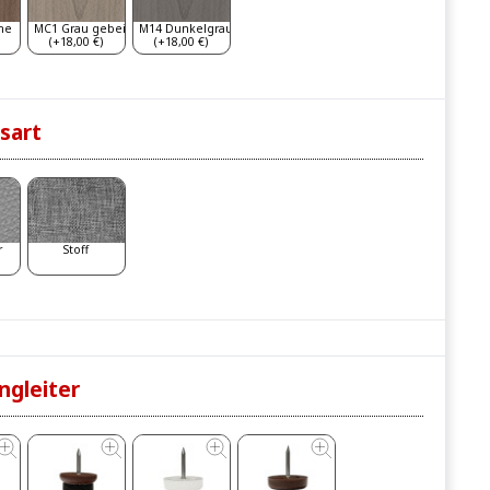
he
MC1 Grau gebeizt
M14 Dunkelgrau
(+18,00 €)
(+18,00 €)
sart
r
Stoff
ngleiter