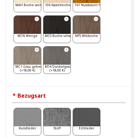
MAH Buche weiß gebeizt
106 Kastelleiche
161 Nussbaum hell
MCN Wenge
MCS Buche schwarz
MTS Wildeiche
MC1 Grau gebeizt
M14 Dunkelgrau
(+18,00 €)
(+18,00 €)
* Bezugsart
Kunstleder
Stoff
Echtleder