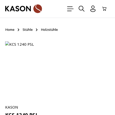
Zum Hauptinhalt springen
Ware
Home
Stühle
Holzstühle
Bildergalerie überspringen
KASON