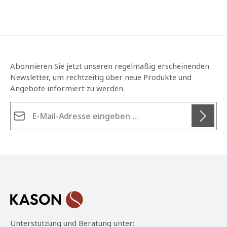
Abonnieren Sie jetzt unseren regelmäßig erscheinenden
Newsletter, um rechtzeitig über neue Produkte und
Angebote informiert zu werden.
E-Mail-Adresse*
Datenschutz
Die mit einem Stern (*) markierten Felder sind
Ich habe die
Datenschutzbestimmungen
zur
Pflichtfelder.
Kenntnis genommen und die
AGB
gelesen und bin
mit ihnen einverstanden.
*
Unterstützung und Beratung unter: