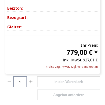
Beizton:
Bezugsart:
Gleiter:
Ihr Preis:
779,00 € *
inkl. MwSt.
927,01 €
Preise zzgl. MwSt. zzgl. Versandkosten
Produkt Anzahl: Gib den gewünschten Wert ein o
In den Warenkorb
Angebot anfordern