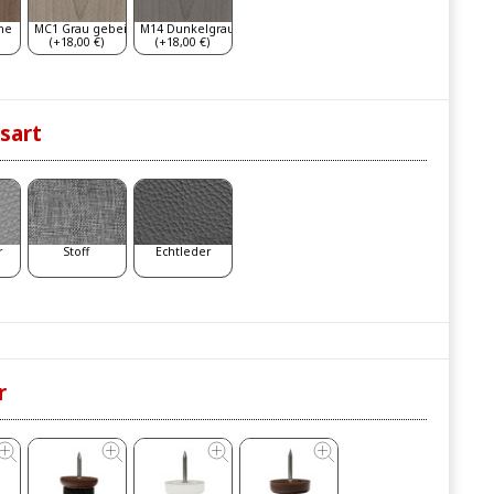
he
MC1 Grau gebeizt
M14 Dunkelgrau
(+18,00 €)
(+18,00 €)
sart
r
Stoff
Echtleder
r