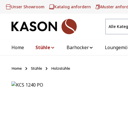
m Hauptinhalt springen
Zur Suche springen
Zur Hauptnavigation springen
Unser Showroom
Katalog anfordern
Muster anfor
Alle Kate
Home
Stühle
Barhocker
Loungemö
Home
Stühle
Holzstühle
Bildergalerie überspringen