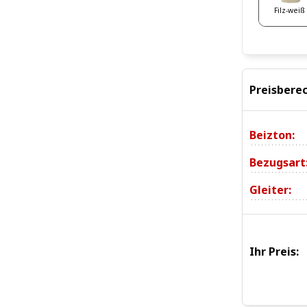
Filz-weiß
Preisbere
Beizton:
Bezugsart
Gleiter:
Ihr Preis: