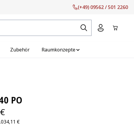
(+49) 09562 / 501 2260
Warenko
Zubehör
Raumkonzepte
40 PO
 €
.034,11 €