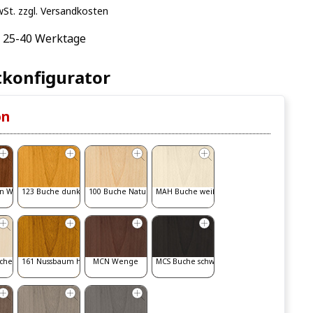
wSt. zzgl. Versandkosten
: 25-40 Werktage
konfigurator
on
n Walnut
123 Buche dunkel
100 Buche Natur
MAH Buche weiß gebeizt
iche
161 Nussbaum hell
MCN Wenge
MCS Buche schwarz