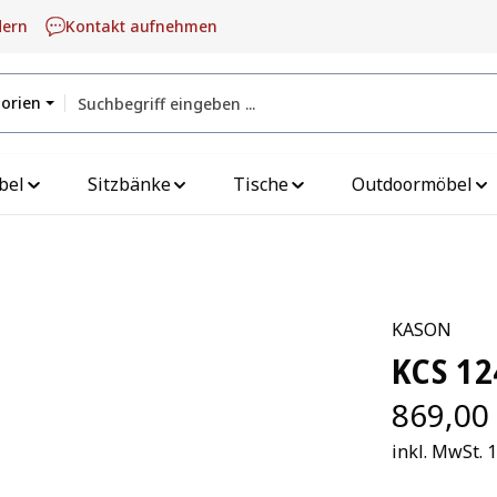
dern
Kontakt aufnehmen
gorien
bel
Sitzbänke
Tische
Outdoormöbel
KASON
KCS 12
869,00
inkl. MwSt. 1