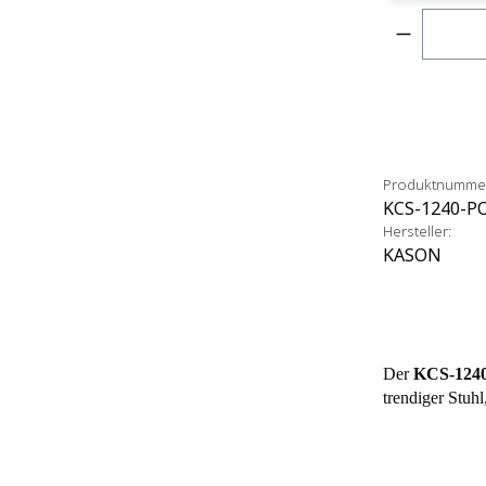
Produkt 
Produktnumme
KCS-1240-P
Hersteller:
KASON
Der
KCS-1240
trendiger Stuhl