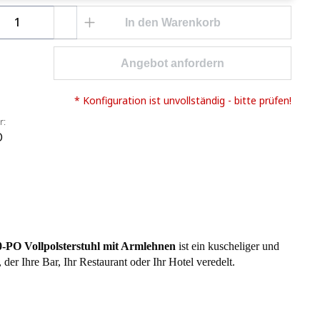
Anzahl: Gib den gewünschten Wert ein o
In den Warenkorb
Angebot anfordern
* Konfiguration ist unvollständig - bitte prüfen!
r:
O
-PO Vollpolsterstuhl mit Armlehnen
ist ein kuscheliger und
, der Ihre Bar, Ihr Restaurant oder Ihr Hotel veredelt.