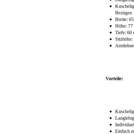
Kuschelig
Bezügen
Breite: 6
Höhe: 77
Tiefe: 60
Sitzhöhe:
Armlehne
Vorteile:
Kuschelig
Langlebig
Individue
Einfach z