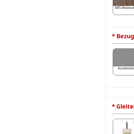
MTS Wildeic
* Bezug
Kunstlede
* Gleite