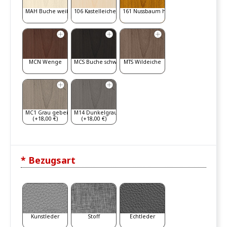
MAH Buche weiß gebeizt
106 Kastelleiche
161 Nussbaum hell
MCN Wenge
MCS Buche schwarz
MTS Wildeiche
MC1 Grau gebeizt
M14 Dunkelgrau
(+18,00 €)
(+18,00 €)
* Bezugsart
Kunstleder
Stoff
Echtleder