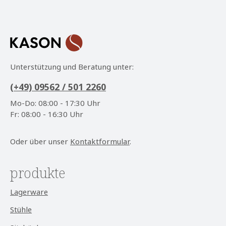
Ich habe die
Datenschutzbestimmungen
zur
Pflichtfelder.
Kenntnis genommen und die
AGB
gelesen und bin
mit ihnen einverstanden.
*
Unterstützung und Beratung unter:
(+49) 09562 / 501 2260
Mo-Do: 08:00 - 17:30 Uhr
Fr: 08:00 - 16:30 Uhr
Oder über unser
Kontaktformular
.
produkte
Lagerware
Stühle