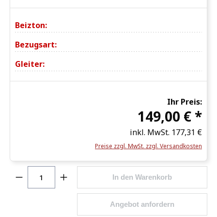
Beizton:
Bezugsart:
Gleiter:
Ihr Preis:
149,00 € *
inkl. MwSt.
177,31 €
Preise zzgl. MwSt. zzgl. Versandkosten
Produkt Anzahl: Gib den gewünschten Wert ein o
In den Warenkorb
Angebot anfordern