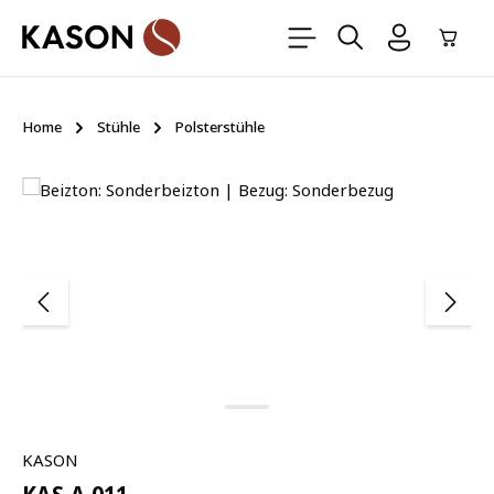
Zum Hauptinhalt springen
Ware
Home
Stühle
Polsterstühle
Bildergalerie überspringen
KASON