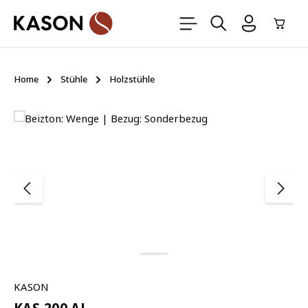
Zum Hauptinhalt springen
Ware
Home
Stühle
Holzstühle
Bildergalerie überspringen
KASON