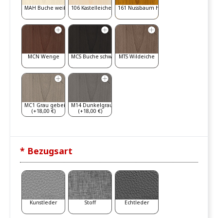
MAH Buche weiß gebeizt
106 Kastelleiche
161 Nussbaum hell
MCN Wenge
MCS Buche schwarz
MTS Wildeiche
MC1 Grau gebeizt
M14 Dunkelgrau
(+18,00 €)
(+18,00 €)
* Bezugsart
Kunstleder
Stoff
Echtleder