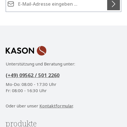
Datenschutz
Die mit einem Stern (*) markierten Felder sind
Ich habe die
Datenschutzbestimmungen
zur
Pflichtfelder.
Kenntnis genommen und die
AGB
gelesen und bin
mit ihnen einverstanden.
*
Unterstützung und Beratung unter:
(+49) 09562 / 501 2260
Mo-Do: 08:00 - 17:30 Uhr
Fr: 08:00 - 16:30 Uhr
Oder über unser
Kontaktformular
.
produkte