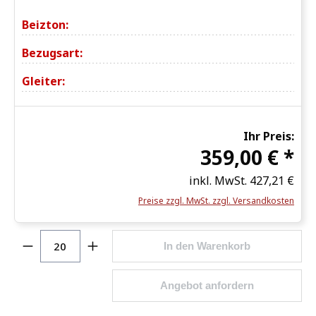
Beizton:
Bezugsart:
Gleiter:
Ihr Preis:
359,00 € *
inkl. MwSt.
427,21 €
Preise zzgl. MwSt. zzgl. Versandkosten
Produkt Anzahl: Gib den gewünschten Wert ein o
In den Warenkorb
Angebot anfordern