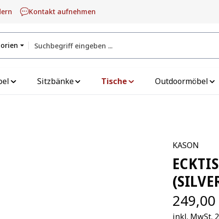
dern
Kontakt aufnehmen
gorien
bel
Sitzbänke
Tische
Outdoormöbel
KASON
ECKTI
(SILVE
249,00
inkl. MwSt. 