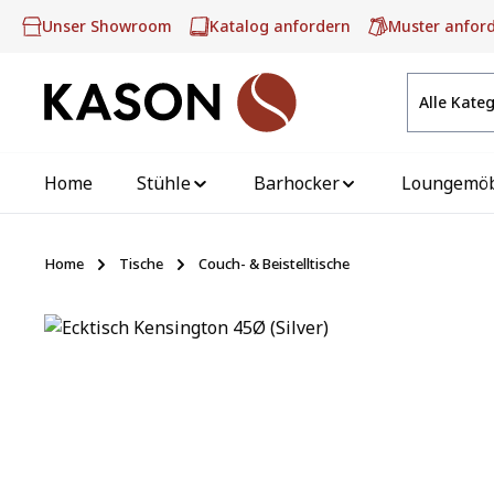
m Hauptinhalt springen
Zur Suche springen
Zur Hauptnavigation springen
Unser Showroom
Katalog anfordern
Muster anfor
Alle Kate
Home
Stühle
Barhocker
Loungemö
Home
Tische
Couch- & Beistelltische
Bildergalerie überspringen