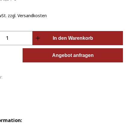
wSt. zzgl. Versandkosten
Anzahl: Gib den gewünschten Wert ein o
In den Warenkorb
Angebot anfragen
r:
ormation: