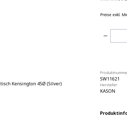
Preise exkl. M
Produkt 
Produktnumme
SW11621
Hersteller:
KASON
Produktinf