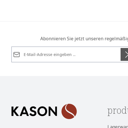
Abonnieren Sie jetzt unseren regelmäßi
E-Mail-Adresse*
Datenschutz
Die mit einem Stern (*) markierten Felder sind
Ich habe die
Datenschutzbestimmungen
zur Kennt
Pflichtfelder.
genommen und die
AGB
gelesen und bin mit ihnen
einverstanden.
*
prod
Lagerwar