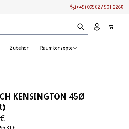
(+49) 09562 / 501 2260
Warenko
Zubehör
Raumkonzepte
SCH KENSINGTON 45Ø
R)
 €
296,31 €