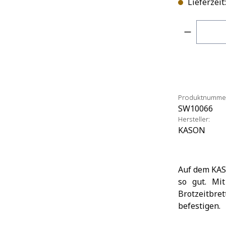
Lieferzeit
Produkt 
Produktnumme
SW10066
Hersteller:
KASON
Auf dem KASO
so gut. Mit
Brotzeitbre
befestigen.