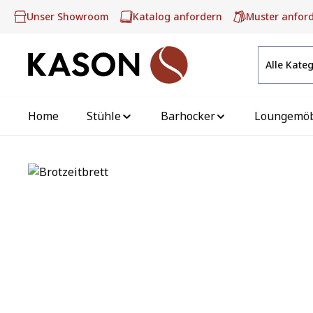
m Hauptinhalt springen
Zur Suche springen
Zur Hauptnavigation springen
Unser Showroom
Katalog anfordern
Muster anfor
Alle Kate
Home
Stühle
Barhocker
Loungemö
Bildergalerie überspringen