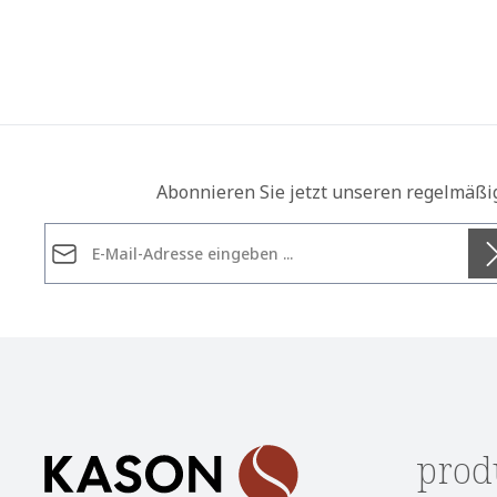
Abonnieren Sie jetzt unseren regelmäßi
E-Mail-Adresse*
Datenschutz
Die mit einem Stern (*) markierten Felder sind
Ich habe die
Datenschutzbestimmungen
zur Kennt
Pflichtfelder.
genommen und die
AGB
gelesen und bin mit ihnen
einverstanden.
*
prod