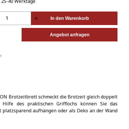
: 25-40 Werktage
Anzahl: Gib den gewünschten Wert ein o
In den Warenkorb
Angebot anfragen
r:
N Brotzeitbrett schmeckt die Brotzeit gleich doppelt
 Hilfe des praktischen Grifflochs können Sie das
tt platzsparend aufhängen oder als Deko an der Wand