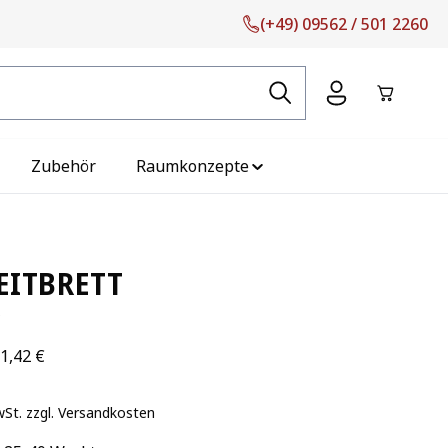
(+49) 09562 / 501 2260
Warenko
Zubehör
Raumkonzepte
EITBRETT
21,42 €
wSt. zzgl. Versandkosten