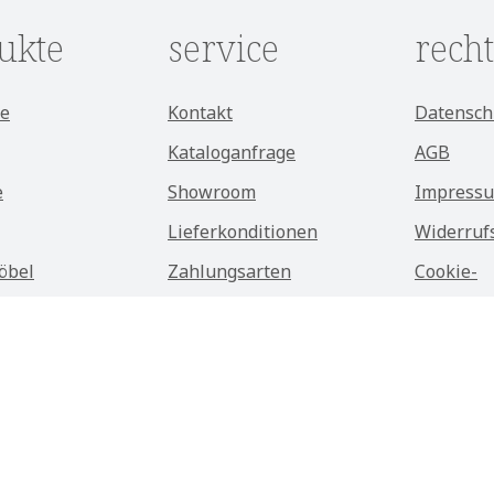
ukte
service
recht
e
Kontakt
Datensch
Kataloganfrage
AGB
e
Showroom
Impress
Lieferkonditionen
Widerruf
öbel
Zahlungsarten
Cookie-
Einstell
möbel
Über Kason
Alle Preise exkl. gesetzl. Mehrwertsteuer zzgl.
Versandkosten
und