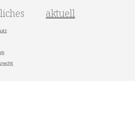
liches
aktuell
utz
um
srecht
ungen
 ggf. Nachnahmegebühren, wenn nicht anders angegeben.