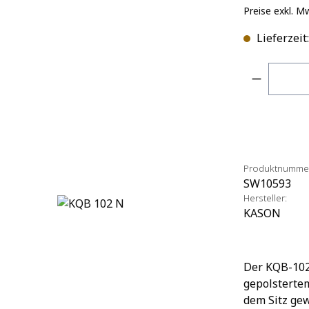
Preise exkl. M
Lieferzeit
Produkt 
Produktnumme
SW10593
Hersteller:
KASON
Der KQB-102-
gepolstertem
dem Sitz gew