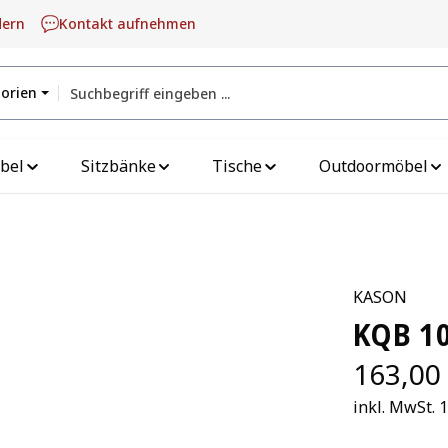
dern
Kontakt aufnehmen
gorien
bel
Sitzbänke
Tische
Outdoormöbel
KASON
KQB 1
163,00
inkl. MwSt. 