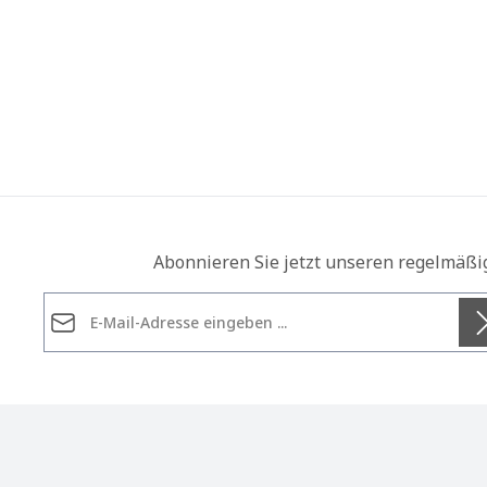
Abonnieren Sie jetzt unseren regelmäßi
E-Mail-Adresse*
Datenschutz
Die mit einem Stern (*) markierten Felder sind
Ich habe die
Datenschutzbestimmungen
zur Kennt
Pflichtfelder.
genommen und die
AGB
gelesen und bin mit ihnen
einverstanden.
*