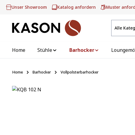
m Hauptinhalt springen
Zur Suche springen
Zur Hauptnavigation springen
Unser Showroom
Katalog anfordern
Muster anfor
Alle Kate
Home
Stühle
Barhocker
Loungemö
Home
Barhocker
Vollpolsterbarhocker
Bildergalerie überspringen