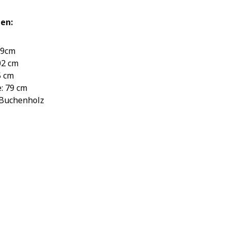
en:
49cm
02 cm
5 cm
: 79 cm
 Buchenholz