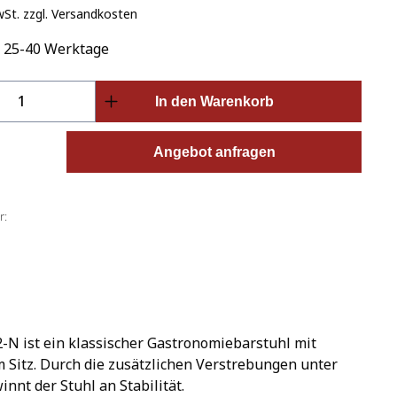
wSt. zzgl. Versandkosten
: 25-40 Werktage
Anzahl: Gib den gewünschten Wert ein o
In den Warenkorb
Angebot anfragen
r:
N ist ein klassischer Gastronomiebarstuhl mit
 Sitz. Durch die zusätzlichen Verstrebungen unter
innt der Stuhl an Stabilität.