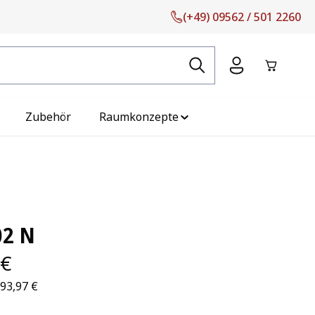
(+49) 09562 / 501 2260
Warenko
Zubehör
Raumkonzepte
02 N
 €
193,97 €